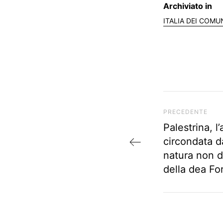
Archiviato in
ITALIA DEI COMU
Articolo preced
PRECEDENTE
Palestrina, l
circondata d
natura non d
della dea F