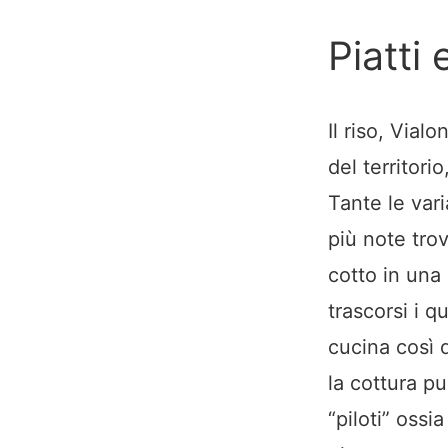
Piatti 
Il riso, Vial
del territori
Tante le vari
più note trov
cotto in una 
trascorsi i q
cucina così 
la cottura p
“piloti” ossi