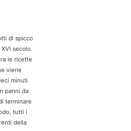
tti di spicco
l XVI secolo.
ra le ricette
one viene
ieci minuti
on panni da
di terminare
o, tutti i
renti della