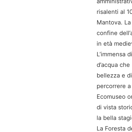
amministrati
risalenti al 
Mantova. La 
confine dell
in età mediev
L’immensa di
d’acqua che 
bellezza e di
percorrere a 
Ecomuseo org
di vista sto
la bella stag
La Foresta d