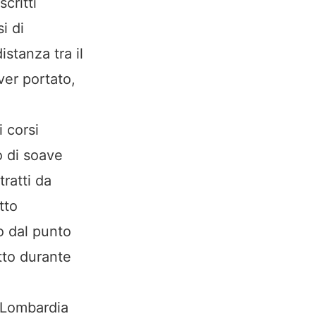
critti
i di
stanza tra il
ver portato,
 corsi
o di soave
tratti da
tto
o dal punto
tto durante
e Lombardia