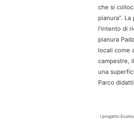
che si collo
pianura”. La
l’intento di 
pianura Pada
locali come a
campestre, il
una superfici
Parco didatti
l progetto Ecomuse