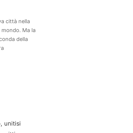
a città nella
il mondo. Ma la
econda della
ra
 unitisi