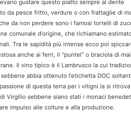
tevano gustare questo piatto sempre al dente
 da pesce fritto, verdure o con frattaglie di ma
iche da non perdere sono i famosi tortelli di zuc
e comunale d’origine, che richiamano estimator
nali. Tra le sapidità più intense ecco poi spiccar
stosa anche ai ferri, il “puntel” o braciola di mai
rane. Il vino tipico è il Lambrusco la cui tradizio
 sebbene abbia ottenuto l’etichetta DOC soltant
passione di questa terra per i vitigni la si ritrova
i di Virgilio sebbene siano stati i monaci benedett
dare impulso alle colture e alla produzione.