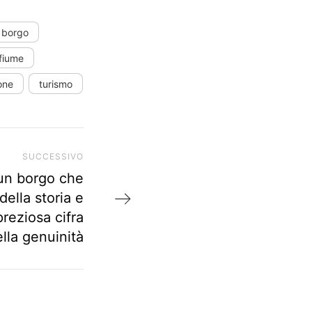
borgo
fiume
one
turismo
SUCCESSIVO
Prossimo articolo
 un borgo che
della storia e
preziosa cifra
lla genuinità