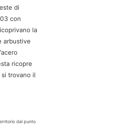
este di
003 con
ricoprivano la
e arbustive
l’acero
esta ricopre
 si trovano il
erritorio dal punto