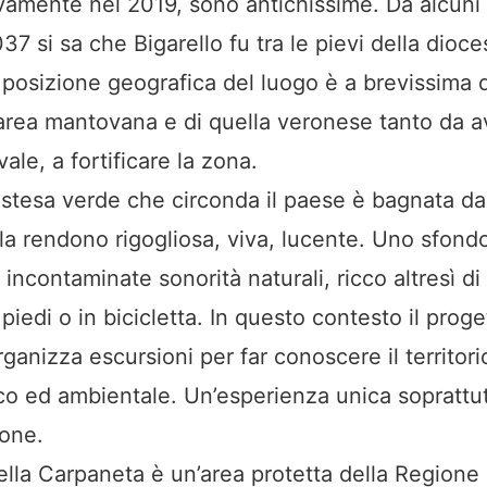
vamente nel 2019, sono antichissime. Da alcuni s
1037 si sa che Bigarello fu tra le pievi della dioces
posizione geografica del luogo è a brevissima di
’area mantovana e di quella veronese tanto da a
ale, a fortificare la zona.
stesa verde che circonda il paese è bagnata dai
la rendono rigogliosa, viva, lucente. Uno sfond
 incontaminate sonorità naturali, ricco altresì di 
piedi o in bicicletta. In questo contesto il proge
anizza escursioni per far conoscere il territori
rico ed ambientale. Un’esperienza unica soprattu
ione.
ella Carpaneta è un’area protetta della Region