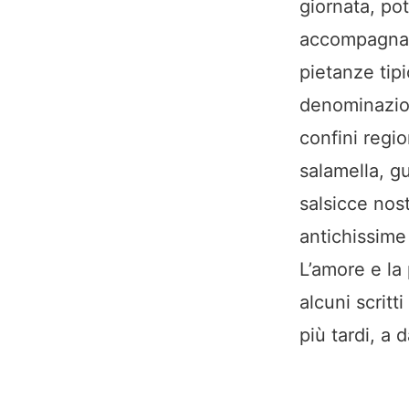
giornata, po
accompagnato
pietanze tip
denominazion
confini regio
salamella, gu
salsicce nost
antichissime
L’amore e la 
alcuni scritt
più tardi, a 