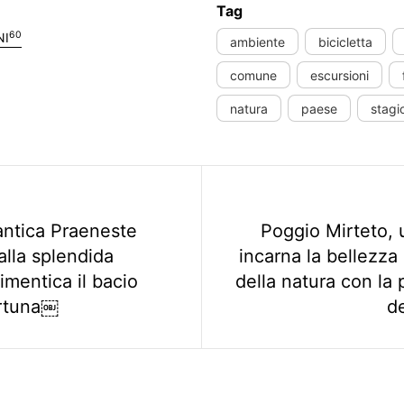
Tag
60
NI
ambiente
bicicletta
comune
escursioni
natura
paese
stagi
ente
’antica Praeneste
Poggio Mirteto,
alla splendida
incarna la bellezza 
imentica il bacio
della natura con la 
ortuna￼
de