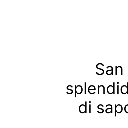
Skip to the content
San 
splendid
di sap