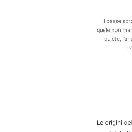
Il paese sor
quale non manc
quiete, l’a
s
Le origini de