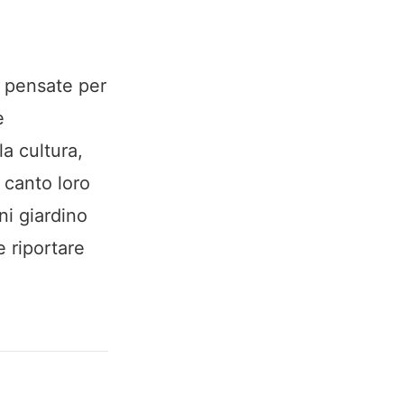
e pensate per
e
la cultura,
l canto loro
ni giardino
e riportare