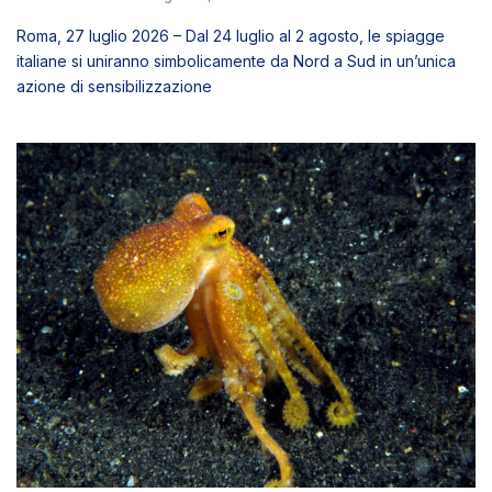
ACQUA
BLUE DEAL
NEWS
Il Polpo Mototi: il fantasma dagli “occhi