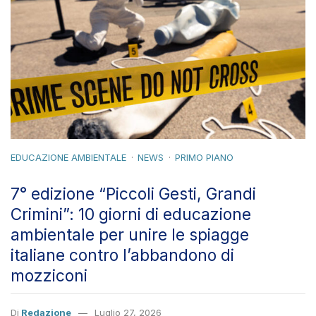
EDUCAZIONE AMBIENTALE
NEWS
PRIMO PIANO
7° edizione “Piccoli Gesti, Grandi
Crimini”: 10 giorni di educazione
ambientale per unire le spiagge
italiane contro l’abbandono di
mozziconi
Di
Redazione
Luglio 27, 2026
Roma, 27 luglio 2026 – Dal 24 luglio al 2 agosto, le spiagge
italiane si uniranno simbolicamente da Nord a Sud in un’unica
azione di sensibilizzazione