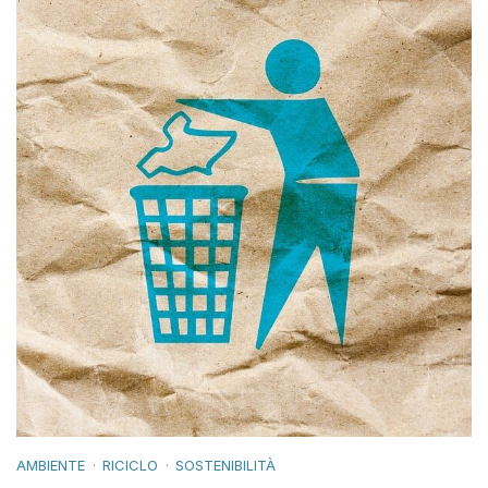
AMBIENTE
RICICLO
SOSTENIBILITÀ
Dove lo butto? La guida estiva per differenziare bene
carta e cartone