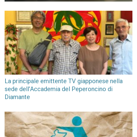
MFZ & Partners assiste Ringas nel project financing per tre
impianti di produzione di biometano
CarbonEra: la ricetta italiana per la rimozione del carbonio con
il team di RIRC – Rete Italiana Rimozione Carbonio
La principale emittente TV giapponese nella
sede dell’Accademia del Peperoncino di
Diamante