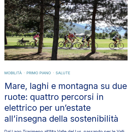
MOBILITÀ
PRIMO PIANO
SALUTE
Mare, laghi e montagna su due
ruote: quattro percorsi in
elettrico per un’estate
all’insegna della sostenibilità
Dal Lago Trasimeno all’Alta Valle del Lys, passando per le Valli
di Comacchio e i Colli Euganei, un invito a vivere il cicloturismo
in modo