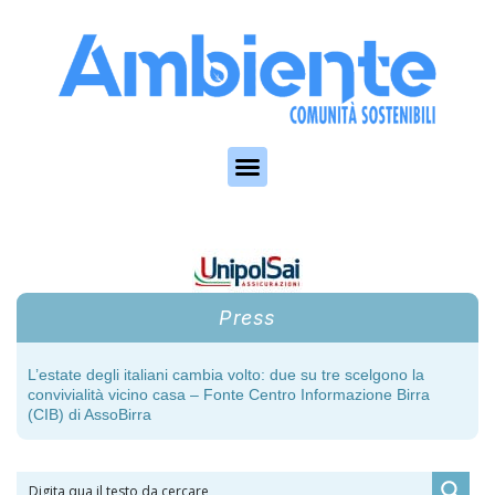
Skip to the content
Press
L’estate degli italiani cambia volto: due su tre scelgono la
convivialità vicino casa – Fonte Centro Informazione Birra
(CIB) di AssoBirra
Servizio Idrico Integrato, oltre 145 milioni di euro ai gestori
campani per ridurre le perdite, digitalizzare le reti e mettere in
sicurezza le infrastrutture