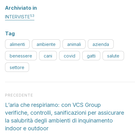
Archiviato in
53
INTERVISTE
Tag
alimenti
ambiente
animali
azienda
benessere
cani
covid
gatti
salute
settore
Articolo precedente
PRECEDENTE
L’aria che respiriamo: con VCS Group
verifiche, controlli, sanificazioni per assicurare
la salubrità degli ambienti di inquinamento
indoor e outdoor