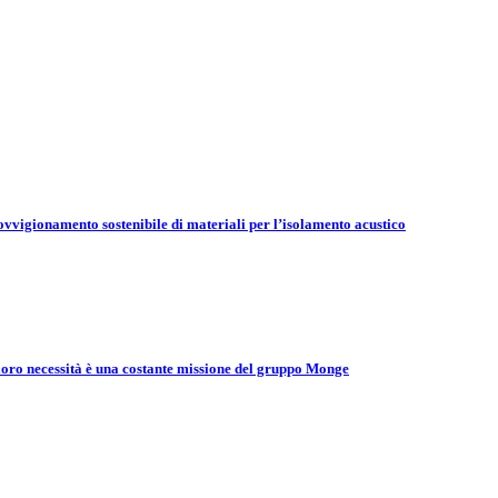
vvigionamento sostenibile di materiali per l’isolamento acustico
e loro necessità è una costante missione del gruppo Monge