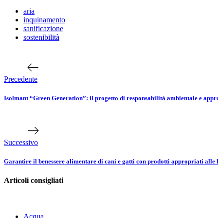
aria
inquinamento
sanificazione
sostenibilità
Navigazione
Articolo
precedente
articoli
Precedente
Isolmant “Green Generation”: il progetto di responsabilità ambientale e appro
Prossimo
articolo
Successivo
Garantire il benessere alimentare di cani e gatti con prodotti appropriati all
Articoli consigliati
Acqua