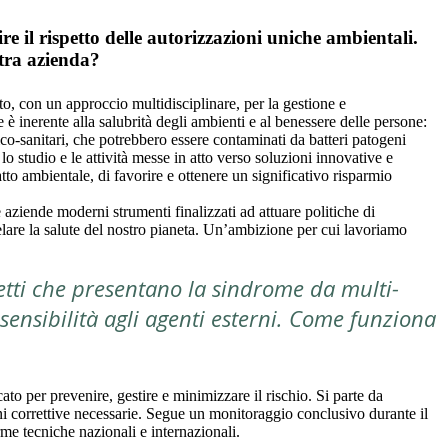
 il rispetto delle autorizzazioni uniche ambientali.
stra azienda?
, con un approccio multidisciplinare, per la gestione e
e è inerente alla salubrità degli ambienti e al benessere delle persone:
ico-sanitari, che potrebbero essere contaminati da batteri patogeni
lo studio e le attività messe in atto verso soluzioni innovative e
atto ambientale, di favorire e ottenere un significativo risparmio
 aziende moderni strumenti finalizzati ad attuare politiche di
elare la salute del nostro pianeta. Un’ambizione per cui lavoriamo
ggetti che presentano la sindrome da multi-
ensibilità agli agenti esterni. Come funziona
ato per prevenire, gestire e minimizzare il rischio. Si parte da
zioni correttive necessarie. Segue un monitoraggio conclusivo durante il
norme tecniche nazionali e internazionali.