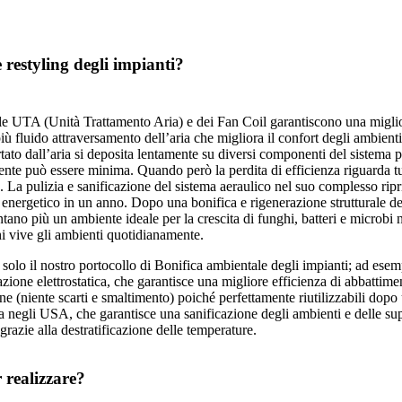
 restyling degli impianti?
lle UTA (Unità Trattamento Aria) e dei Fan Coil garantiscono una miglior
iù fluido attraversamento dell’aria che migliora il confort degli ambien
portato dall’aria si deposita lentamente su diversi componenti del sistema
ente può essere minima. Quando però la perdita di efficienza riguarda t
. La pulizia e sanificazione del sistema aeraulico nel suo complesso ripri
energetico in un anno. Dopo una bonifica e rigenerazione strutturale d
entano più un ambiente ideale per la crescita di funghi, batteri e microbi 
chi vive gli ambienti quotidianamente.
 solo il nostro portocollo di Bonifica ambientale degli impianti; ad es
azione elettrostatica, che garantisce una migliore efficienza di abbattimento
ne (niente scarti e smaltimento) poiché perfettamente riutilizzabili dop
a negli USA, che garantisce una sanificazione degli ambienti e delle sup
razie alla destratificazione delle temperature.
 realizzare?