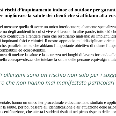
i rischi d’inquinamento indoor ed outdoor per garantire
 migliorare la salute dei clienti che si affidano alla vo
mercato: quella di avere un unico interlocutore, altamente specializzato
rno degli ambienti in cui si vive e si lavora. In altre parole, tutto ciò ch
ro contribuire a rendere l’aria che respiriamo malsana; gli impianti idr
inquinanti fisici e chimici. Il nostro approccio multidisciplinare orienta 
 anche, parallelamente, che abbiano l’importante obiettivo di ridurre l’imp
compatibili ed ecosostenibili.
 di tutelare la salute e la sicurezza nei luoghi di lavoro fornendo alle
ella consapevolezza che tutelare la salute delle persone equivalga a tut
egli allergeni sono un rischio non solo per i so
ro che non hanno mai manifestato particolari s
bientale, hanno un unico iter procedurale e documentale, studiato e applic
er la salute, per poi passare all’identificazione e all’attuazione delle a
a certificazione, che attesta i suddetti risultati nel pieno rispetto delle 