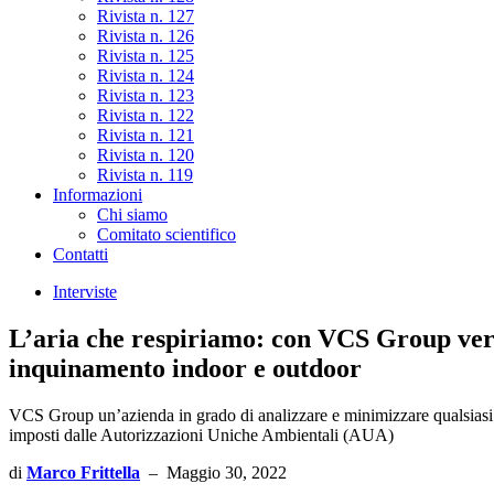
Rivista n. 127
Rivista n. 126
Rivista n. 125
Rivista n. 124
Rivista n. 123
Rivista n. 122
Rivista n. 121
Rivista n. 120
Rivista n. 119
Informazioni
Chi siamo
Comitato scientifico
Contatti
Interviste
L’aria che respiriamo: con VCS Group verifi
inquinamento indoor e outdoor
VCS Group un’azienda in grado di analizzare e minimizzare qualsiasi ri
imposti dalle Autorizzazioni Uniche Ambientali (AUA)
di
Marco Frittella
–
Maggio 30, 2022