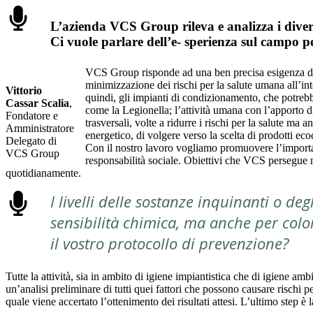
L’azienda VCS Group rileva e analizza i divers
Ci vuole parlare dell’e- sperienza sul campo per
VCS Group risponde ad una ben precisa esigenza del 
minimizzazione dei rischi per la salute umana all’inte
Vittorio
quindi, gli impianti di condizionamento, che potrebbe
Cassar Scalia
,
come la Legionella; l’attività umana con l’apporto di 
Fondatore e
trasversali, volte a ridurre i rischi per la salute ma
Amministratore
energetico, di volgere verso la scelta di prodotti eco
Delegato di
Con il nostro lavoro vogliamo promuovere l’importanza
VCS Group
responsabilità sociale. Obiettivi che VCS persegue n
quotidianamente.
I livelli delle sostanze inquinanti o d
sensibilità chimica, ma anche per colo
il vostro protocollo di prevenzione?
Tutte la attività, sia in ambito di igiene impiantistica che di igiene am
un’analisi preliminare di tutti quei fattori che possono causare rischi p
quale viene accertato l’ottenimento dei risultati attesi. L’ultimo step è l