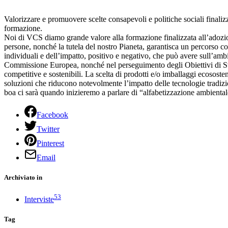
Valorizzare e promuovere scelte consapevoli e politiche sociali finaliz
formazione.
Noi di VCS diamo grande valore alla formazione finalizzata all’adozion
persone, nonché la tutela del nostro Pianeta, garantisca un percorso c
individuali e dell’impatto, positivo e negativo, che può avere sull’ambi
Commissione Europea, nonché nel perseguimento degli Obiettivi di Svilu
competitive e sostenibili. La scelta di prodotti e/o imballaggi ecosostenib
soluzioni che riducono notevolmente l’impatto delle tecnologie tradizio
boa ci sarà quando inizieremo a parlare di “alfabetizzazione ambientale”
Facebook
Twitter
Pinterest
Email
Archiviato in
53
Interviste
Tag