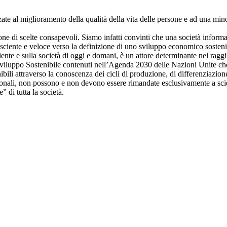
zate al miglioramento della qualità della vita delle persone e ad una min
e di scelte consapevoli. Siamo infatti convinti che una società informat
osciente e veloce verso la definizione di uno sviluppo economico sosteni
ente e sulla società di oggi e domani, è un attore determinante nel raggiu
ppo Sostenibile contenuti nell’Agenda 2030 delle Nazioni Unite che, tra 
ili attraverso la conoscenza dei cicli di produzione, di differenziazione to
nali, non possono e non devono essere rimandate esclusivamente a scienzi
 di tutta la società.