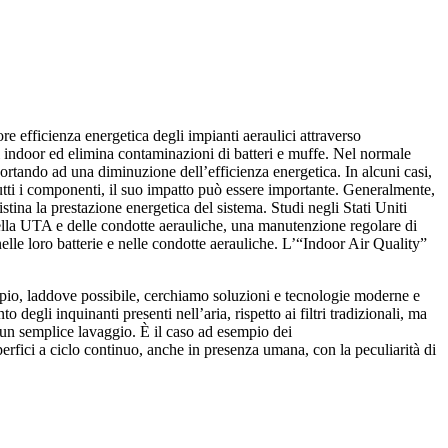
e efficienza energetica degli impianti aeraulici attraverso
ti indoor ed elimina contaminazioni di batteri e muffe. Nel normale
 portando ad una diminuzione dell’efficienza energetica. In alcuni casi,
utti i componenti, il suo impatto può essere importante. Generalmente,
stina la prestazione energetica del sistema. Studi negli Stati Uniti
ella UTA e delle condotte aerauliche, una manutenzione regolare di
nelle loro batterie e nelle condotte aerauliche. L’“Indoor Air Quality”
empio, laddove possibile, cerchiamo soluzioni e tecnologie moderne e
 degli inquinanti presenti nell’aria, rispetto ai filtri tradizionali, ma
o un semplice lavaggio. È il caso ad esempio dei
erfici a ciclo continuo, anche in presenza umana, con la peculiarità di