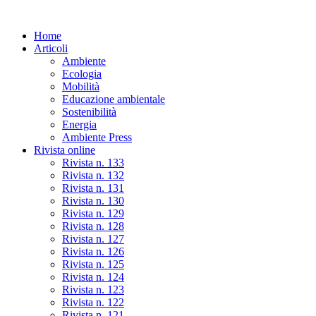
Skip
to
Home
the
Articoli
content
Ambiente
Ecologia
Mobilità
Educazione ambientale
Sostenibilità
Energia
Ambiente Press
Rivista online
Rivista n. 133
Rivista n. 132
Rivista n. 131
Rivista n. 130
Rivista n. 129
Rivista n. 128
Rivista n. 127
Rivista n. 126
Rivista n. 125
Rivista n. 124
Rivista n. 123
Rivista n. 122
Rivista n. 121