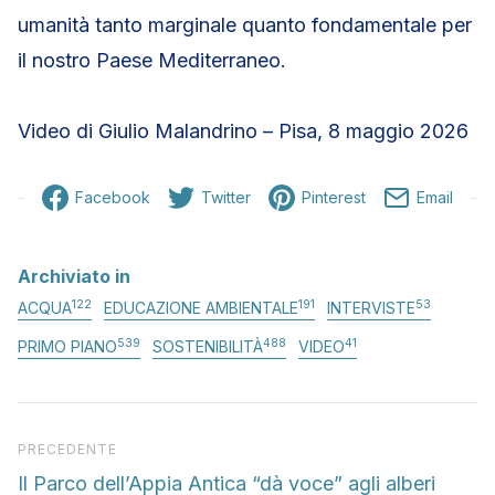
umanità tanto marginale quanto fondamentale per
il nostro Paese Mediterraneo.
Video di Giulio Malandrino – Pisa, 8 maggio 2026
Facebook
Twitter
Pinterest
Email
Archiviato in
122
191
53
ACQUA
EDUCAZIONE AMBIENTALE
INTERVISTE
539
488
41
PRIMO PIANO
SOSTENIBILITÀ
VIDEO
Articolo precedente
PRECEDENTE
Il Parco dell’Appia Antica “dà voce” agli alberi