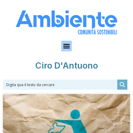
Skip to the content
Ciro D'Antuono