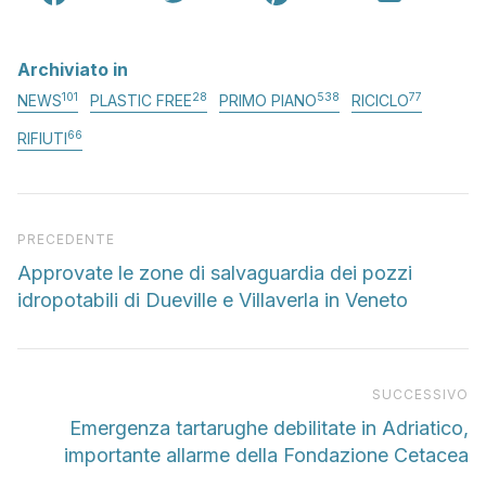
Archiviato in
101
28
538
77
NEWS
PLASTIC FREE
PRIMO PIANO
RICICLO
66
RIFIUTI
Articolo precedente
PRECEDENTE
Approvate le zone di salvaguardia dei pozzi
idropotabili di Dueville e Villaverla in Veneto
Pr
SUCCESSIVO
Emergenza tartarughe debilitate in Adriatico,
importante allarme della Fondazione Cetacea