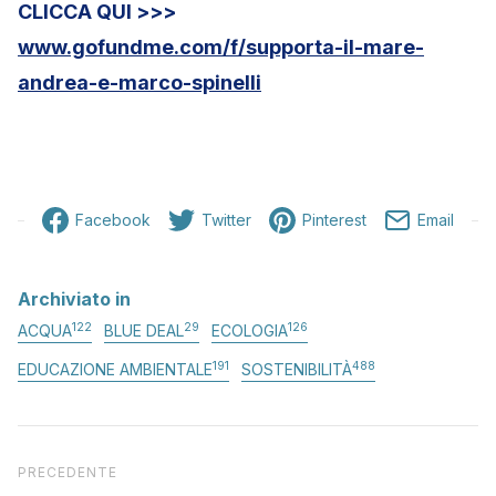
CLICCA QUI >>>
www.gofundme.com/f/supporta-il-mare-
andrea-e-marco-spinelli
Facebook
Twitter
Pinterest
Email
Archiviato in
122
29
126
ACQUA
BLUE DEAL
ECOLOGIA
191
488
EDUCAZIONE AMBIENTALE
SOSTENIBILITÀ
Articolo precedente
PRECEDENTE