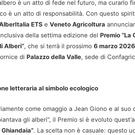
lbero è un atto di fede nel futuro, ma curarlo fi
co è un atto di responsabilità. Con questo spirit
AlberItalia ETS
e
Veneto Agricoltura
annuncian
nclusiva della settima edizione del
Premio “La 
i Alberi”
, che si terrà il prossimo
6 marzo 2026
cornice di
Palazzo della Valle
, sede di Confagric
ione letteraria al simbolo ecologico
ariamente come omaggio a Jean Giono e al suo 
antava gli alberi”, il Premio si è evoluto quest’
 Ghiandaia”
. La scelta non è casuale: questo uc