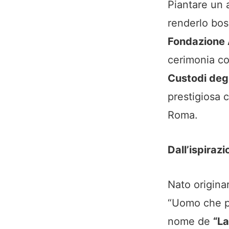
Piantare un a
renderlo bos
Fondazione 
cerimonia co
Custodi degl
prestigiosa 
Roma.
Dall’ispiraz
Nato origin
“Uomo che pi
nome de
“La