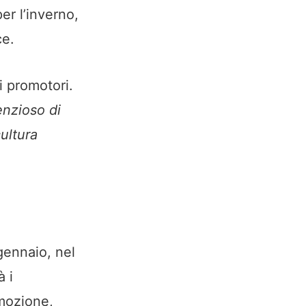
er l’inverno,
ce.
i promotori.
enzioso di
cultura
gennaio, nel
 i
omozione,