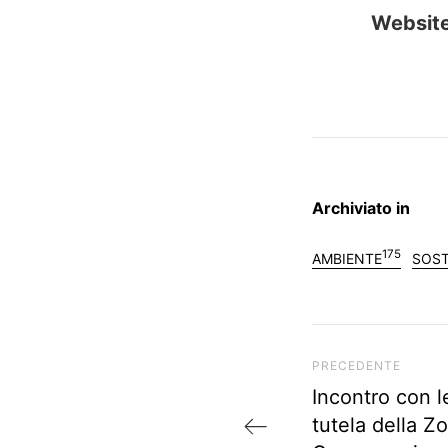
Website
Archiviato in
175
AMBIENTE
SOST
A
PRECEDENTE
r
Incontro con le
t
tutela della Z
i