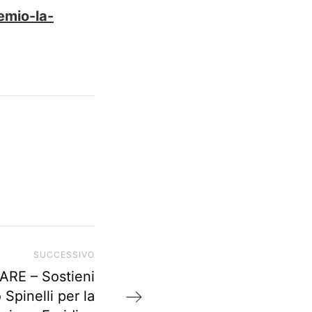
emio-la-
SUCCESSIVO
P
r
RE – Sostieni
o
Spinelli per la
s