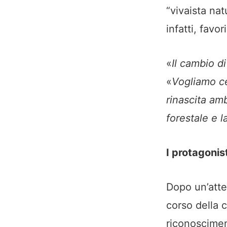
“vivaista na
infatti, favo
«
Il cambio d
«
Vogliamo ce
rinascita amb
forestale e l
I protagonis
Dopo un’atte
corso della 
riconosciment