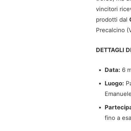
vincitori ric
prodotti dal
Precalcino (V
DETTAGLI D
Data:
6 m
Luogo:
Pa
Emanuele 
Partecip
fino a es