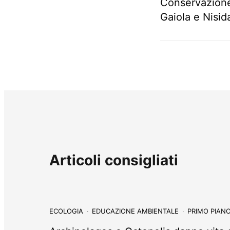
Conservazione
c
Gaiola e Nisid
o
l
o
p
r
e
c
e
d
e
n
t
Articoli consigliati
e
ECOLOGIA
EDUCAZIONE AMBIENTALE
PRIMO PIAN