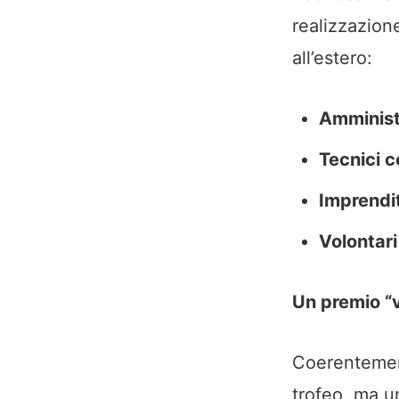
realizzazione
all’estero:
Amminist
Tecnici 
Imprendit
Volontari
Un premio “v
Coerentement
trofeo, ma u