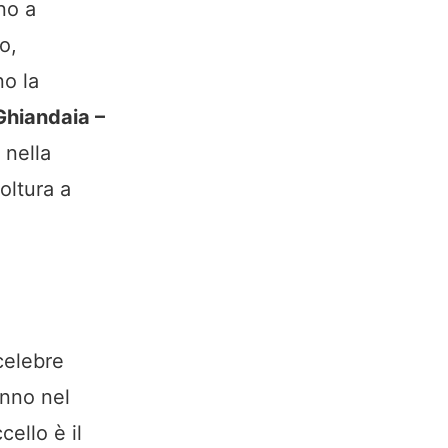
no a
o,
o la
Ghiandaia –
nella
oltura a
celebre
anno nel
cello è il