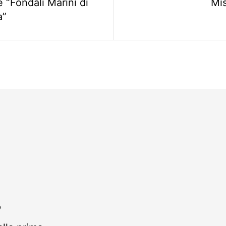
 “Fondali Marini di
Mis
a”
O