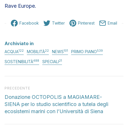
Rave Europe.
Facebook
Twitter
Pinterest
Email
Archiviato in
122
22
101
539
ACQUA
MOBILITÀ
NEWS
PRIMO PIANO
488
21
SOSTENIBILITÀ
SPECIALI
Articolo precedente
PRECEDENTE
Donazione OCTOPOLIS a MAGIAMARE-
SIENA per lo studio scientifico a tutela degli
ecosistemi marini con l’Università di Siena