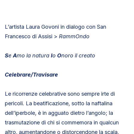
L’artista Laura Govoni in dialogo con San
Francesco di Assisi >
RammOndo
S
e
A
mo la natura
I
o
O
noro il creato
Celebrare/Travisare
Le ricorrenze celebrative sono sempre irte di
pericoli. La beatificazione, sotto la naftalina
dell’iperbole, è in agguato dietro l’angolo; la
trasmutazione di chi si commemora in qualcun
altro, aumentandone o distorcendone la scala,