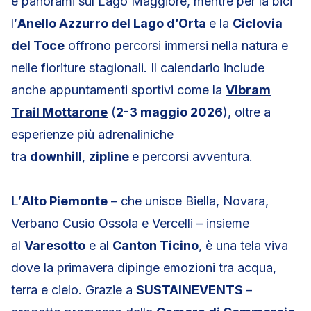
e panorami sul Lago Maggiore, mentre per la bici
l’
Anello Azzurro del Lago d’Orta
e la
Ciclovia
del Toce
offrono percorsi immersi nella natura e
nelle fioriture stagionali. Il calendario include
anche appuntamenti sportivi come la
Vibram
Trail Mottarone
(
2-3 maggio 2026
), oltre a
esperienze più adrenaliniche
tra
downhill
,
zipline
e percorsi avventura.
L’
Alto Piemonte
– che unisce Biella, Novara,
Verbano Cusio Ossola e Vercelli – insieme
al
Varesotto
e al
Canton Ticino
, è una tela viva
dove la primavera dipinge emozioni tra acqua,
terra e cielo. Grazie a
SUSTAINEVENTS
–