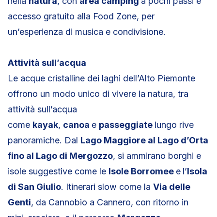
nella
natura
, con
area camping
a pochi passi e
accesso gratuito alla Food Zone, per
un’esperienza di musica e condivisione.
Attività sull’acqua
Le acque cristalline dei laghi dell’Alto Piemonte
offrono un modo unico di vivere la natura, tra
attività sull’acqua
come
kayak
,
canoa
e
passeggiate
lungo rive
panoramiche. Dal
Lago Maggiore al Lago d’Orta
fino al Lago di Mergozzo
, si ammirano borghi e
isole suggestive come le
Isole Borromee
e
l’
Isola
di San Giulio
. Itinerari slow come la
Via delle
Genti
, da Cannobio a Cannero, con ritorno in