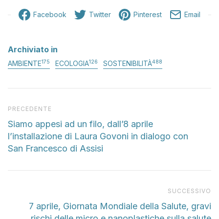
Facebook
Twitter
Pinterest
Email
Archiviato in
175
126
488
AMBIENTE
ECOLOGIA
SOSTENIBILITÀ
Articolo precedente
PRECEDENTE
Siamo appesi ad un filo, dall’8 aprile
l’installazione di Laura Govoni in dialogo con
San Francesco di Assisi
Pr
SUCCESSIVO
7 aprile, Giornata Mondiale della Salute, gravi
rischi delle micro e nanoplastiche sulla salute