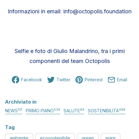
Informazioni in email: info@octopolis.foundation
Selfie e foto di Giulio Malandrino, tra i primi
componenti del team Octopolis
Facebook
Twitter
Pinterest
Email
Archiviato in
101
539
64
488
NEWS
PRIMO PIANO
SALUTE
SOSTENIBILITÀ
Tag
ambiente
ecosostenibile
green
mare