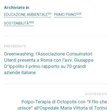
Archiviato in
191
539
EDUCAZIONE AMBIENTALE
PRIMO PIANO
488
SOSTENIBILITÀ
Articolo precedente
PRECEDENTE
Greenwashing: l’Associazione Consumatori
Utenti presenta a Roma con l’avv. Giuseppe
D’Ippolito il primo rapporto su 70 grandi
aziende italiane
Pr
SUCCESSIVO
Polpo-Terapia di Octopolis con “il filo che
unisce” all’Ospedale Maria Vittoria di Torino