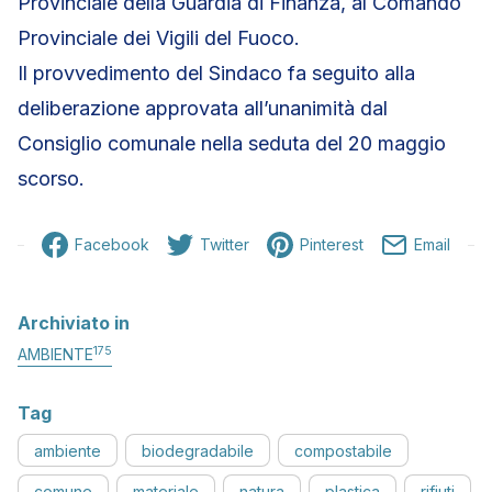
Provinciale della Guardia di Finanza, al Comando
Provinciale dei Vigili del Fuoco.
Il provvedimento del Sindaco fa seguito alla
deliberazione approvata all’unanimità dal
Consiglio comunale nella seduta del 20 maggio
scorso.
Facebook
Twitter
Pinterest
Email
Archiviato in
175
AMBIENTE
Tag
ambiente
biodegradabile
compostabile
comune
materiale
natura
plastica
rifiuti