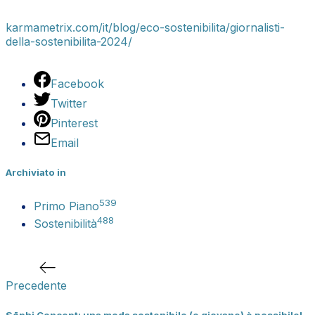
karmametrix.com/it/blog/eco-sostenibilita/giornalisti-
della-sostenibilita-2024/
Facebook
Twitter
Pinterest
Email
Archiviato in
539
Primo Piano
488
Sostenibilità
Navigazione
Articolo
articoli
precedente
Precedente