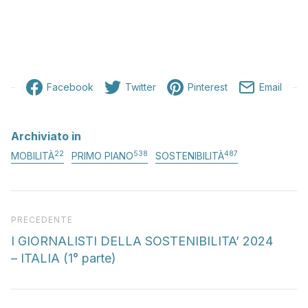
Facebook
Twitter
Pinterest
Email
Archiviato in
22
538
487
MOBILITÀ
PRIMO PIANO
SOSTENIBILITÀ
Articolo precedente
PRECEDENTE
I GIORNALISTI DELLA SOSTENIBILITA’ 2024
– ITALIA (1° parte)