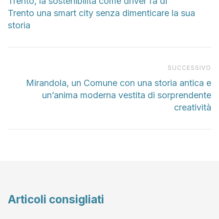
Trento, la sostenibilità come driver fa di
Trento una smart city senza dimenticare la sua
storia
Pr
SUCCESSIVO
Mirandola, un Comune con una storia antica e
un’anima moderna vestita di sorprendente
creatività
Articoli consigliati