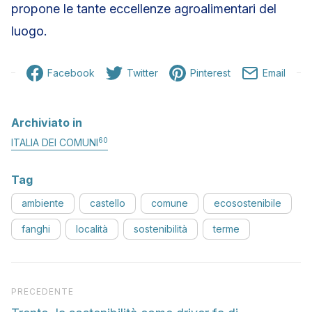
propone le tante eccellenze agroalimentari del
luogo.
Facebook
Twitter
Pinterest
Email
Archiviato in
60
ITALIA DEI COMUNI
Tag
ambiente
castello
comune
ecosostenibile
fanghi
località
sostenibilità
terme
Articolo precedente
PRECEDENTE