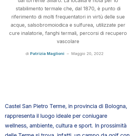
dal torrente Sillaro. La località è nota per lo
stabilimento termale che, dal 1870, è punto di
riferimento di molti frequentatori in virtù delle sue
acque, salsobromoiodica e sulfurea, utilizzate per
cure inalatorie, fanghi termali, percorsi di recupero
vascolare
di
Patrizia Maglioni
–
Maggio 20, 2022
Castel San Pietro Terme, in provincia di Bologna,
rappresenta il luogo ideale per coniugare
wellness, ambiente, cultura e sport. In prossimità
delle Terme si trova, infatti, un campo da golf con