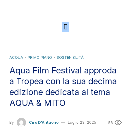
Skip to the content
ACQUA
PRIMO PIANO
SOSTENIBILITÀ
Aqua Film Festival approda
a Tropea con la sua decima
edizione dedicata al tema
AQUA & MITO
By
Ciro D'Antuono
Luglio 23, 2025
58