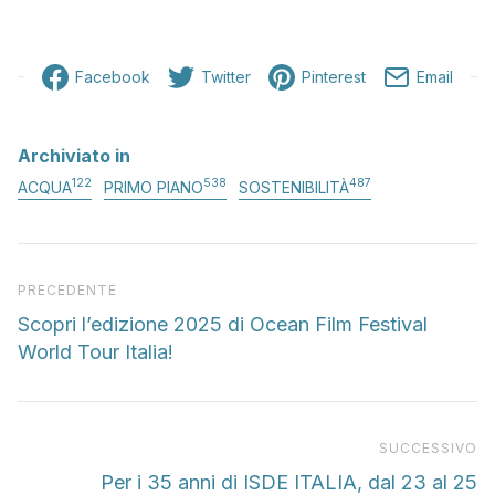
Facebook
Twitter
Pinterest
Email
Archiviato in
122
538
487
ACQUA
PRIMO PIANO
SOSTENIBILITÀ
Articolo precedente
PRECEDENTE
Scopri l’edizione 2025 di Ocean Film Festival
World Tour Italia!
Pr
SUCCESSIVO
Per i 35 anni di ISDE ITALIA, dal 23 al 25