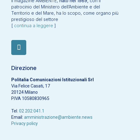
Il magazine AMBIENTE,
nato nel 1989,
con il
patrocinio del Ministero dell’Ambiente e del
Territorio e del Mare, ha lo scopo, come organo più
prestigioso del settore
[
continua a leggere
]
Direzione
Politalia Comunicazioni Istituzionali Srl
Via Felice Casati, 17
20124 Milano
P.IVA 10580830965
Tel.
02 202 041.1
Email:
amministrazione@ambiente.news
Privacy policy