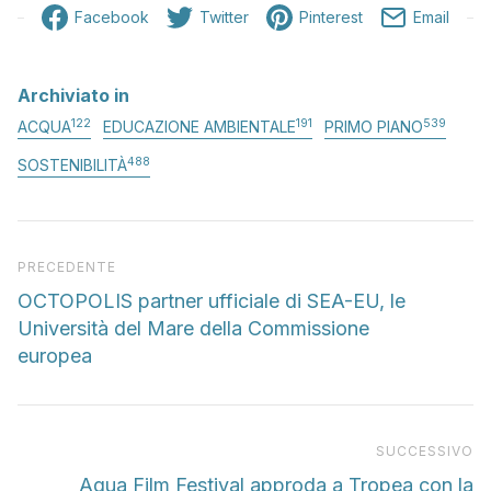
Facebook
Twitter
Pinterest
Email
Archiviato in
122
191
539
ACQUA
EDUCAZIONE AMBIENTALE
PRIMO PIANO
488
SOSTENIBILITÀ
Articolo precedente
PRECEDENTE
OCTOPOLIS partner ufficiale di SEA-EU, le
Università del Mare della Commissione
europea
Pr
SUCCESSIVO
Aqua Film Festival approda a Tropea con la