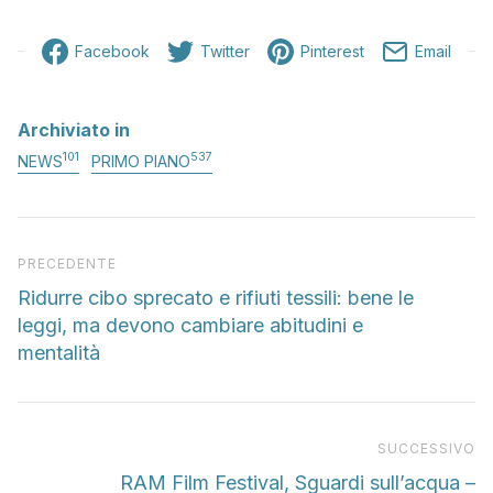
Facebook
Twitter
Pinterest
Email
Archiviato in
101
537
NEWS
PRIMO PIANO
Articolo precedente
PRECEDENTE
Ridurre cibo sprecato e rifiuti tessili: bene le
leggi, ma devono cambiare abitudini e
mentalità
Pr
SUCCESSIVO
RAM Film Festival, Sguardi sull’acqua –