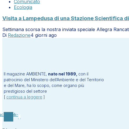
Comunicato
Ecologia
Visita a Lampedusa di una Stazione Scientifica di
Settimana scorsa la nostra inviata speciale Allegra Rancat
Di
Redazione
4 giorni ago
Il magazine AMBIENTE,
nato nel 1989,
con il
patrocinio del Ministero dell’Ambiente e del Territorio
e del Mare, ha lo scopo, come organo più
prestigioso del settore
[
continua a leggere
]
acebook-
f