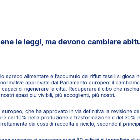
: bene le leggi, ma devono cambiare abit
preco alimentare e l’accumulo dei rifiuti tessili si gioca nei 
tà normative approvate dal Parlamento europeo: il cambiamen
ve capaci di rigenerare la città. Recuperare il cibo che risc
nostri spazi più vivibili, più accoglienti, più nostri.
uropeo, che ha approvato in via definitiva la revisione della d
uire del 10% nella produzione e trasformazione e del 30% ne
rettamente dei costi di raccolta e riciclo, secondo il princip