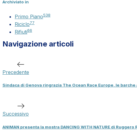
Archiviato in
538
Primo Piano
77
Riciclo
66
Rifiuti
Navigazione articoli
Articolo
precedente
Precedente
Sindaca di Genova ringrazia The Ocean Race Europe, le barche a 
Prossimo
articolo
Successivo
ANIMAN presenta la mostra DANCING WITH NATURE di Ruggero Rosf