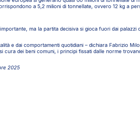
e europea si generano quasi 60 milioni di tonnellate di rifiu
corrispondono a 5,2 milioni di tonnellate, ovvero 12 kg a perso
importante, ma la partita decisiva si gioca fuori dai palazzi 
talità e dai comportamenti quotidiani – dichiara Fabrizio Mil
si cura dei beni comuni, i principi fissati dalle norme trova
bre 2025