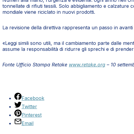
Numeri alla mano, l’urgenza è evidente: ogni anno nell’Union
tonnellate di rifiuti tessili. Solo abbigliamento e calzature 
mondiale viene riciclato in nuovi prodotti.
La revisione della direttiva rappresenta un passo in avanti 
«Leggi simili sono utili, ma il cambiamento parte dalle men
assume la responsabilità di ridurre gli sprechi e di prender
Fonte Ufficio Stampa Retake
www.retake.org
– 10 settem
Facebook
Twitter
Pinterest
Email