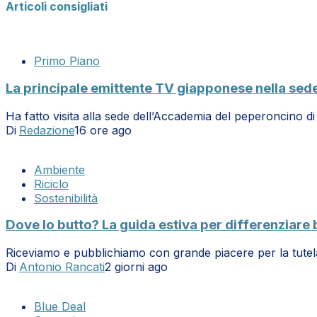
Articoli consigliati
Primo Piano
La principale emittente TV giapponese nella sed
Ha fatto visita alla sede dell’Accademia del peperoncino 
Di
Redazione
16 ore ago
Ambiente
Riciclo
Sostenibilità
Dove lo butto? La guida estiva per differenziare
Riceviamo e pubblichiamo con grande piacere per la tute
Di
Antonio Rancati
2 giorni ago
Blue Deal