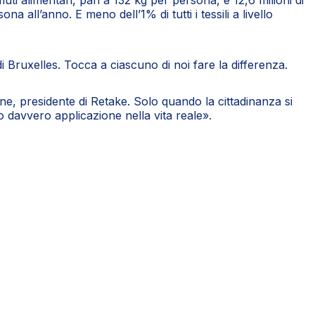
ti alimentari, pari a 132 kg per persona, e 12,6 milioni di
na all’anno. E meno dell’1% di tutti i tessili a livello
di Bruxelles. Tocca a ciascuno di noi fare la differenza.
one, presidente di Retake. Solo quando la cittadinanza si
no davvero applicazione nella vita reale».