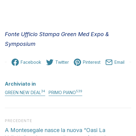
Fonte Ufficio Stampa Green Med Expo &
Symposium
Facebook
Twitter
Pinterest
Email
Archiviato in
34
539
GREEN NEW DEAL
PRIMO PIANO
Articolo precedente
PRECEDENTE
A Montesegale nasce la nuova “Oasi La