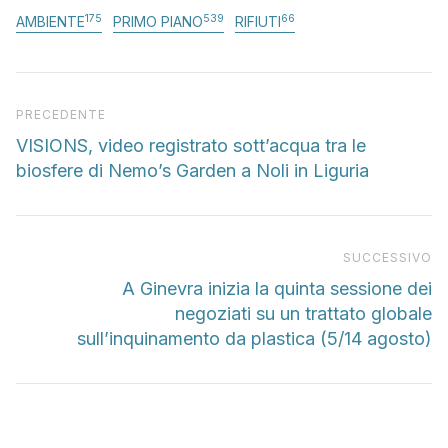
175
539
66
AMBIENTE
PRIMO PIANO
RIFIUTI
Articolo precedente
PRECEDENTE
VISIONS, video registrato sott’acqua tra le
biosfere di Nemo’s Garden a Noli in Liguria
Pr
SUCCESSIVO
A Ginevra inizia la quinta sessione dei
negoziati su un trattato globale
sull’inquinamento da plastica (5/14 agosto)