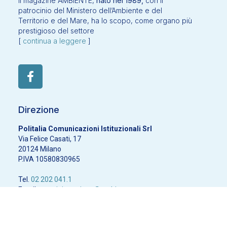
Il magazine AMBIENTE,
nato nel 1989,
con il
patrocinio del Ministero dell’Ambiente e del
Territorio e del Mare, ha lo scopo, come organo più
prestigioso del settore
[
continua a leggere
]
Direzione
Politalia Comunicazioni Istituzionali Srl
Via Felice Casati, 17
20124 Milano
P.IVA 10580830965
Tel.
02 202 041.1
Email:
amministrazione@ambiente.news
Privacy policy