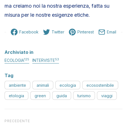
ma creiamo noi la nostra esperienza, fatta su
misura per le nostre esigenze etiche.
Facebook
Twitter
Pinterest
Email
Archiviato in
125
53
ECOLOGIA
INTERVISTE
Tag
ambiente
animali
ecologia
ecosostenibile
etologia
green
guida
turismo
viaggi
Articolo precedente
PRECEDENTE