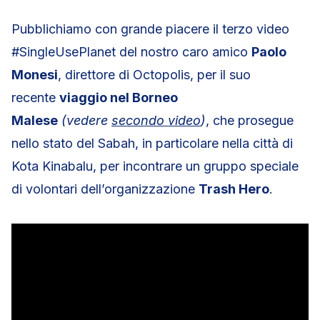
Pubblichiamo con grande piacere il terzo video
#SingleUsePlanet del nostro caro amico
Paolo
Monesi
, direttore di Octopolis, per il suo
recente
viaggio nel Borneo
Malese
(vedere
secondo video
)
, che prosegue
nello stato del Sabah, in particolare nella città di
Kota Kinabalu, per incontrare un gruppo speciale
di volontari dell’organizzazione
Trash Hero
.