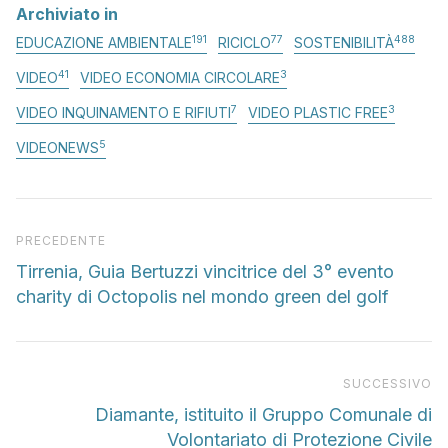
Archiviato in
191
77
488
EDUCAZIONE AMBIENTALE
RICICLO
SOSTENIBILITÀ
41
3
VIDEO
VIDEO ECONOMIA CIRCOLARE
7
3
VIDEO INQUINAMENTO E RIFIUTI
VIDEO PLASTIC FREE
5
VIDEONEWS
Articolo precedente
PRECEDENTE
Tirrenia, Guia Bertuzzi vincitrice del 3° evento
charity di Octopolis nel mondo green del golf
Pr
SUCCESSIVO
Diamante, istituito il Gruppo Comunale di
Volontariato di Protezione Civile