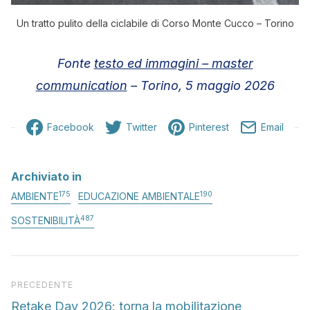
Un tratto pulito della ciclabile di Corso Monte Cucco – Torino
Fonte
testo ed immagini – master
communication
– Torino, 5 maggio 2026
Facebook
Twitter
Pinterest
Email
Archiviato in
175
190
AMBIENTE
EDUCAZIONE AMBIENTALE
487
SOSTENIBILITÀ
Articolo precedente
PRECEDENTE
Retake Day 2026: torna la mobilitazione