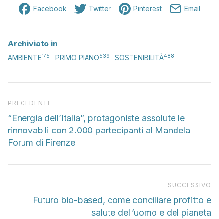
Facebook
Twitter
Pinterest
Email
Archiviato in
175
539
488
AMBIENTE
PRIMO PIANO
SOSTENIBILITÀ
Articolo precedente
PRECEDENTE
“Energia dell’Italia”, protagoniste assolute le
rinnovabili con 2.000 partecipanti al Mandela
Forum di Firenze
Pr
SUCCESSIVO
Futuro bio-based, come conciliare profitto e
salute dell’uomo e del pianeta