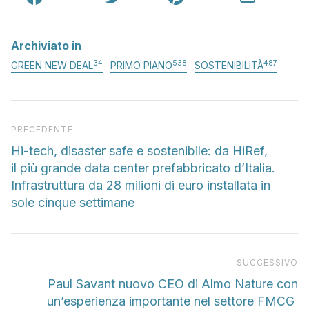
Archiviato in
34
538
487
GREEN NEW DEAL
PRIMO PIANO
SOSTENIBILITÀ
Articolo precedente
PRECEDENTE
Hi-tech, disaster safe e sostenibile: da HiRef,
il più grande data center prefabbricato d’Italia.
Infrastruttura da 28 milioni di euro installata in
sole cinque settimane
Pr
SUCCESSIVO
Paul Savant nuovo CEO di Almo Nature con
un’esperienza importante nel settore FMCG