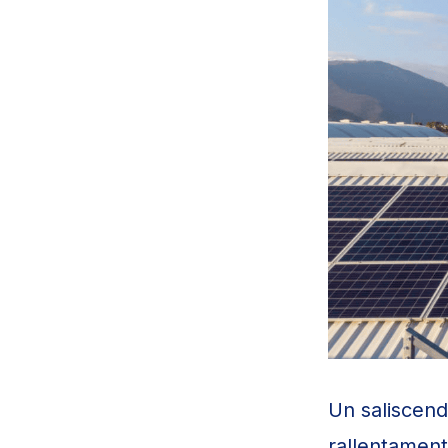
Un saliscendi
rallentament