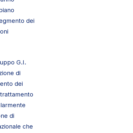
 piano
 segmento dei
ioni
ruppo G.I.
zione di
mento dei
l trattamento
colarmente
one di
azionale che