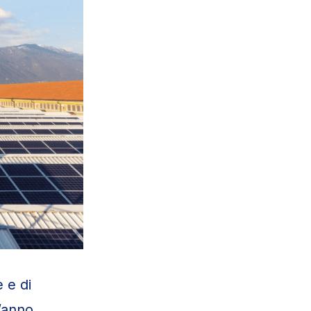
 e di
l’anno