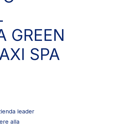
L
A GREEN
AXI SPA
zienda leader
ere alla