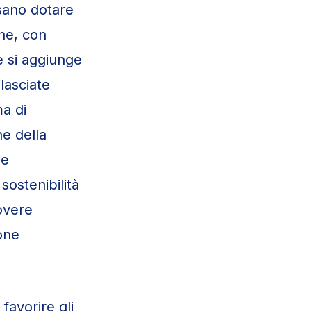
ssano dotare
che, con
e si aggiunge
lasciate
ma di
ne della
ne
sostenibilità
overe
ione
favorire gli