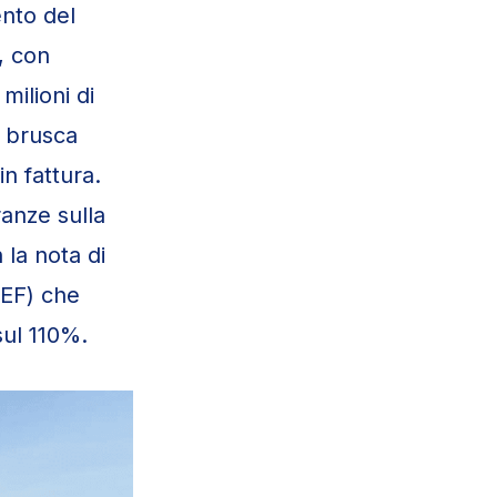
nto del
, con
milioni di
a brusca
in fattura.
anze sulla
la nota di
EF) che
sul 110%.