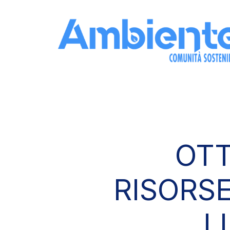
Skip to the content
OTT
RISORS
L