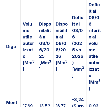
Defic
it al
Defic
08/0
Volu
Dispo
Dispo
it al
6
me
nibilit
nibilit
08/0
riferit
utile
à al
à al
6
o al
autor
08/0
08/0
(202
volu
Diga
izzat
6/20
6/20
5 vs
me
o
25
26
2026
utile
3
3
3
[Mm
[Mm
[Mm
)
autor
3
]
]
]
[Mm
izzat
]
o
3
[Mm
]
-3,24
Ment
17,69
13,53
16,77
(Surp
0,92