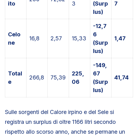
ito
3
(Surp
7
lus)
-12,7
Celo
6
16,8
2,57
15,33
1,47
ne
(Surp
lus)
-149,
Total
225,
67
266,8
75,39
41,74
e
06
(Surp
lus)
Sulle sorgenti del Calore irpino e del Sele si
registra un surplus di oltre 1166 litri secondo
rispetto allo scorso anno, anche se permane un