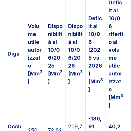
Defic
it al
Defic
10/0
Volu
Dispo
Dispo
it al
6
me
nibilit
nibilit
10/0
riferit
utile
à al
à al
6
o al
autor
10/0
10/0
(202
volu
Diga
izzat
6/20
6/20
5 vs
me
o
25
26
2026
utile
3
3
3
[Mm
[Mm
[Mm
)
autor
3
]
]
]
[Mm
izzat
]
o
3
[Mm
]
-136,
Occh
209,7
91
40,2
250
72,82