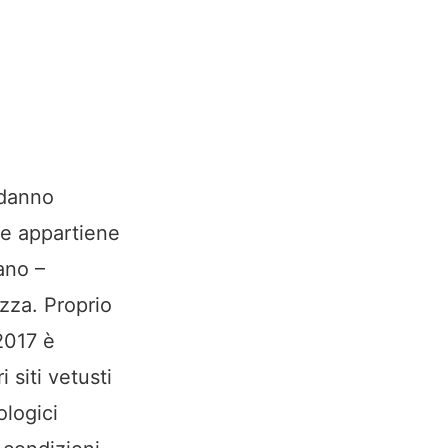
, danno
che appartiene
ano –
ezza. Proprio
 2017 è
 siti vetusti
ologici