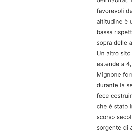
dell’habitat. 
favorevoli d
altitudine è
bassa rispet
sopra delle a
Un altro sito
estende a 4,5
Mignone form
durante la s
fece costrui
che è stato i
scorso secol
sorgente di 