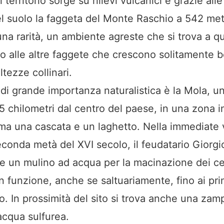
Il territorio sorge su rilievi vulcanici e grazie all
el suolo la faggeta del Monte Raschio a 542 metr
 una rarità, un ambiente agreste che si trova a q
to alle altre faggete che crescono solitamente b
ltezze collinari.
 di grande importanza naturalistica è la Mola, un
 chilometri dal centro del paese, in una zona in
a una cascata e un laghetto. Nella immediate 
econda metà del XVI secolo, il feudatario Giorg
re un mulino ad acqua per la macinazione dei ce
n funzione, anche se saltuariamente, fino ai pri
o. In prossimità del sito si trova anche una zamp
acqua sulfurea.