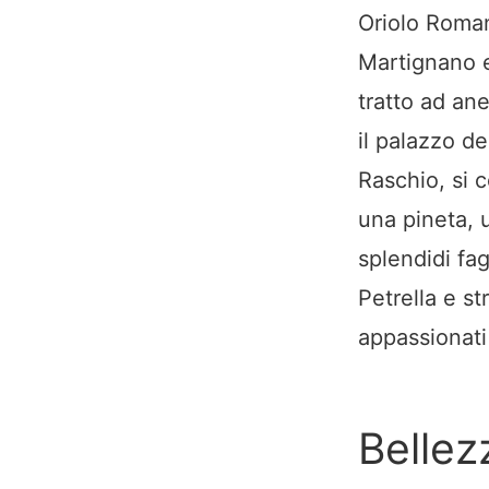
Oriolo Roman
Martignano e
tratto ad ane
il palazzo d
Raschio, si
una pineta, 
splendidi fag
Petrella e s
appassionati 
Bellez