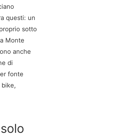
ciano
ra questi: un
proprio sotto
a a Monte
sono anche
ne di
per fonte
 bike,
 solo