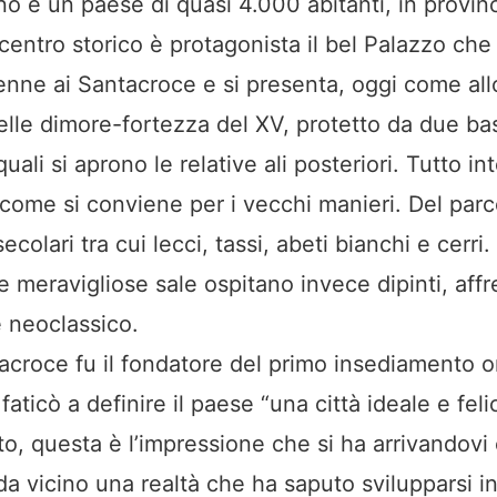
o è un paese di quasi 4.000 abitanti, in provinc
centro storico è protagonista il bel Palazzo che
nne ai Santacroce e si presenta, oggi come allo
delle dimore-fortezza del XV, protetto da due bas
quali si aprono le relative ali posteriori. Tutto i
 come si conviene per i vecchi manieri. Del par
ecolari tra cui lecci, tassi, abeti bianchi e cerri.
 le meravigliose sale ospitano invece dipinti, affr
le neoclassico.
acroce fu il fondatore del primo insediamento o
faticò a definire il paese “una città ideale e fel
to, questa è l’impressione che si ha arrivandovi
a vicino una realtà che ha saputo svilupparsi 