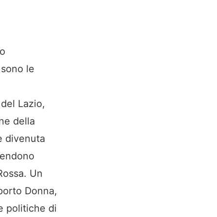
to
 sono le
del Lazio,
ne della
ce divenuta
prendono
 Rossa. Un
pporto Donna,
 politiche di