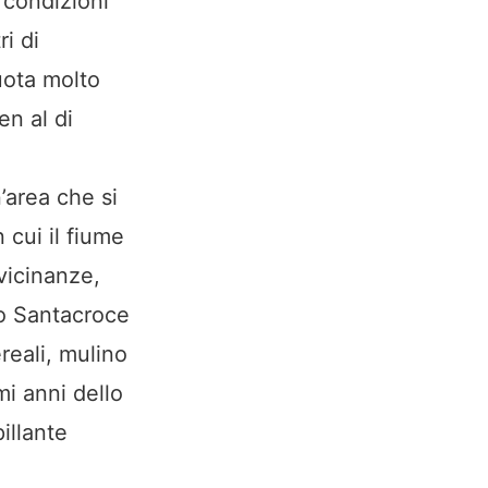
e condizioni
i di
uota molto
en al di
’area che si
 cui il fiume
vicinanze,
io Santacroce
reali, mulino
mi anni dello
illante