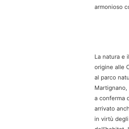
armonioso co
La natura e i
origine alle 
al parco nat
Martignano, l
a conferma de
arrivato anch
in virtù degl