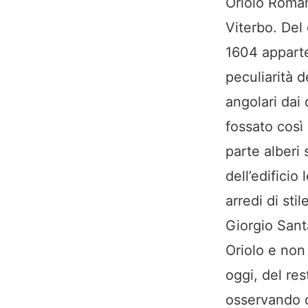
Oriolo Roman
Viterbo. Del 
1604 apparte
peculiarità 
angolari dai 
fossato così
parte alberi s
dell’edificio
arredi di sti
Giorgio Sant
Oriolo e non 
oggi, del res
osservando d