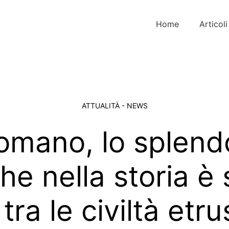
Home
Articoli
ATTUALITÀ - NEWS
omano, lo splend
he nella storia è 
tra le civiltà etr