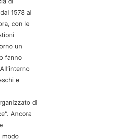
ia di
 dal 1578 al
ra, con le
tioni
ntorno un
co fanno
 All’interno
eschi e
rganizzato di
ice”. Ancora
 e
in modo