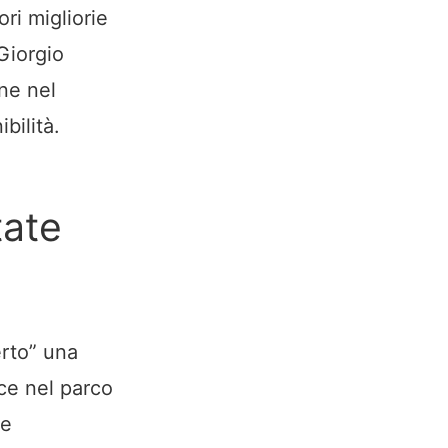
ri migliorie
 Giorgio
ne nel
bilità.
tate
erto” una
ce nel parco
 e