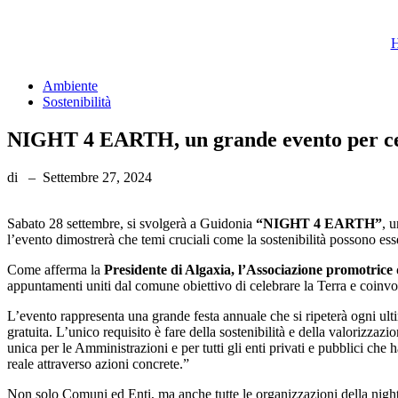
Skip
to
the
content
Ambiente
Sostenibilità
NIGHT 4 EARTH, un grande evento per cel
di
–
Settembre 27, 2024
Sabato 28 settembre, si svolgerà a Guidonia
“NIGHT 4 EARTH”
, 
l’evento dimostrerà che temi cruciali come la sostenibilità possono ess
Come afferma la
Presidente di Algaxia, l’Associazione promotrice 
appuntamenti uniti dal comune obiettivo di celebrare la Terra e coinvolg
L’evento rappresenta una grande festa annuale che si ripeterà ogni 
gratuita. L’unico requisito è fare della sostenibilità e della valorizz
unica per le Amministrazioni e per tutti gli enti privati e pubblici che 
reale attraverso azioni concrete.”
Non solo Comuni ed Enti, ma anche tutte le organizzazioni della night li