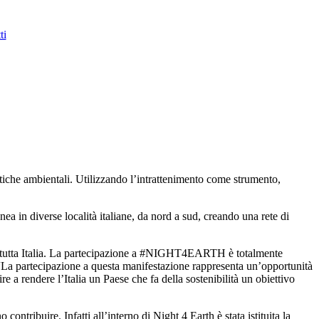
ti
atiche ambientali. Utilizzando l’intrattenimento come strumento,
in diverse località italiane, da nord a sud, creando una rete di
in tutta Italia. La partecipazione a #NIGHT4EARTH è totalmente
a: “La partecipazione a questa manifestazione rappresenta un’opportunità
e a rendere l’Italia un Paese che fa della sostenibilità un obiettivo
ntribuire. Infatti all’interno di Night 4 Earth è stata istituita la