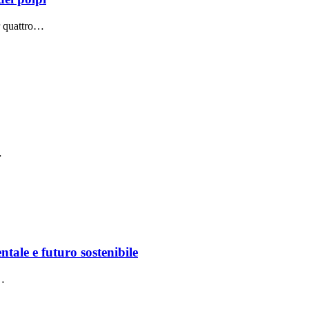
er quattro…
…
le e futuro sostenibile
e…