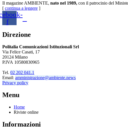
Il magazine AMBIENTE,
nato nel 1989,
con il patrocinio del Minist
[
continua a leggere
]
cebook-
f
Direzione
Politalia Comunicazioni Istituzionali Srl
Via Felice Casati, 17
20124 Milano
P.IVA 10580830965
Tel.
02 202 041.1
Email:
amministrazione@ambiente.news
Privacy policy
Menu
Home
Riviste online
Informazioni