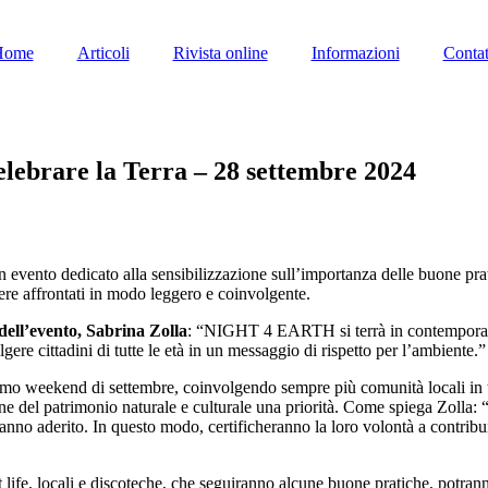
Home
Articoli
Rivista online
Informazioni
Contat
ebrare la Terra – 28 settembre 2024
un evento dedicato alla sensibilizzazione sull’importanza delle buone pr
ere affrontati in modo leggero e coinvolgente.
dell’evento, Sabrina Zolla
: “NIGHT 4 EARTH si terrà in contemporanea 
ere cittadini di tutte le età in un messaggio di rispetto per l’ambiente.”
ultimo weekend di settembre, coinvolgendo sempre più comunità locali 
azione del patrimonio naturale e culturale una priorità. Come spiega Zoll
hanno aderito. In questo modo, certificheranno la loro volontà a contribuir
fe, locali e discoteche, che seguiranno alcune buone pratiche, potranno co