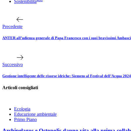
Sostenibilità
Navigazione
Articolo
precedente
articoli
Precedente
ANTER all’udienza generale di Papa Francesco con i suoi bravissimi Ambasci
Prossimo
articolo
Successivo
Gestione intelligente delle risorse idriche: Siemens al Festival dell’Acqua 2024
Articoli consigliati
Ecologia
Educazione ambientale
Primo Piano
Archipelagos e Octopolis danno vita alla prima collabo