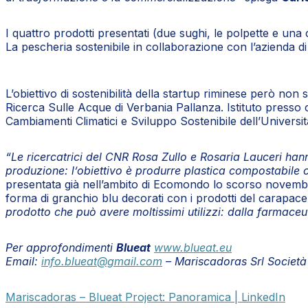
I quattro prodotti presentati (due sughi, le polpette e u
La pescheria sostenibile in collaborazione con l’azienda di 
L’obiettivo di sostenibilità della startup riminese però non 
Ricerca Sulle Acque di Verbania Pallanza. Istituto presso cui
Cambiamenti Climatici e Sviluppo Sostenibile dell’Università
“Le ricercatrici del CNR Rosa Zullo e Rosaria Lauceri hann
produzione: l’obiettivo è produrre plastica compostabile c
presentata già nell’ambito di Ecomondo lo scorso novembre, 
forma di granchio blu decorati con i prodotti del carapace
prodotto che può avere moltissimi utilizzi: dalla farmaceuti
Per approfondimenti
Blueat
www.blueat.eu
Email:
info.blueat@gmail.com
– Mariscadoras Srl Società B
Mariscadoras – Blueat Project: Panoramica | LinkedIn