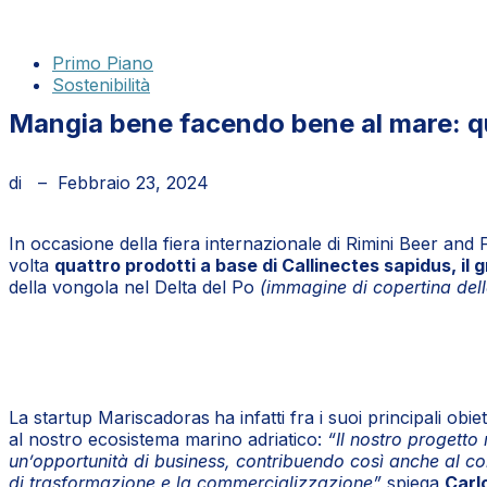
Primo Piano
Sostenibilità
Mangia bene facendo bene al mare: qua
di
–
Febbraio 23, 2024
In occasione della fiera internazionale di Rimini Beer and 
volta
quattro prodotti a base di Callinectes sapidus, il 
della vongola nel Delta del Po
(immagine di copertina dell
La startup Mariscadoras
ha infatti fra i suoi principali o
al nostro ecosistema marino adriatico:
“Il nostro progetto
un’opportunità di business, contribuendo così anche al con
di trasformazione e la commercializzazione”
spiega
Carl