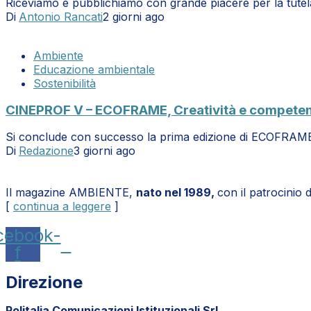
Riceviamo e pubblichiamo con grande piacere per la tute
Di
Antonio Rancati
2 giorni ago
Ambiente
Educazione ambientale
Sostenibilità
CINEPROF V – ECOFRAME, Creatività e competenze 
Si conclude con successo la prima edizione di ECOFRAME: 
Di
Redazione
3 giorni ago
Il magazine AMBIENTE,
nato nel 1989,
con il patrocinio 
[
continua a leggere
]
cebook-
f
Direzione
Politalia Comunicazioni Istituzionali Srl