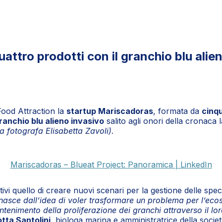
ttro prodotti con il granchio blu alie
Food Attraction la
startup Mariscadoras
, formata da
cinqu
granchio blu alieno invasivo
salito agli onori della cronaca
a fotografa Elisabetta Zavoli).
Mariscadoras – Blueat Project: Panoramica | LinkedIn
biettivi quello di creare nuovi scenari per la gestione delle
 nasce dall’idea di voler trasformare un problema per l’eco
tenimento della proliferazione dei granchi attraverso il lor
otta Santolini
, biologa marina e amministratrice della societ