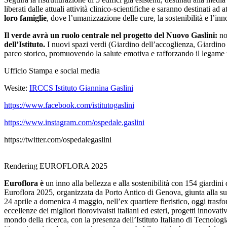
liberati dalle attuali attività clinico-scientifiche e saranno destinati ad
loro famiglie
, dove l’umanizzazione delle cure, la sostenibilità e l’i
Il verde avrà un ruolo centrale nel progetto del Nuovo Gaslini:
no
dell’Istituto.
I nuovi spazi verdi (Giardino dell’accoglienza, Giardino 
parco storico, promuovendo la salute emotiva e rafforzando il legame 
Ufficio Stampa e social media
Wesite:
IRCCS Istituto Giannina Gaslini
https://www.facebook.com/istitutogaslini
https://www.instagram.com/ospedale.gaslini
https://twitter.com/ospedalegaslini
Rendering EUROFLORA 2025
Euroflora è
un inno alla bellezza e alla sostenibilità con 154 giardini
Euroflora 2025, organizzata da Porto Antico di Genova, giunta alla su
24 aprile a domenica 4 maggio, nell’ex quartiere fieristico, oggi tras
eccellenze dei migliori florovivaisti italiani ed esteri, progetti innovat
mondo della ricerca, con la presenza dell’Istituto Italiano di Tecnolog