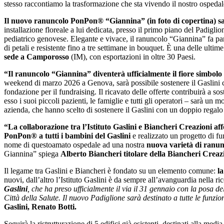
stesso raccontiamo la trasformazione che sta vivendo il nostro ospeda
Il nuovo ranuncolo PonPon® “Giannina” (in foto di copertina) s
installazione floreale a lui dedicata, presso il primo piano del Padigl
pediatrico genovese. Elegante e vivace, il ranuncolo “Giannina” fa parte
di petali e resistente fino a tre settimane in bouquet. È una delle ultim
sede a Camporosso
(IM), con esportazioni in oltre 30 Paesi.
“Il ranuncolo “Giannina” diventerà ufficialmente il fiore simbolo
weekend di marzo 2026 a Genova, sarà possibile sostenere il Gaslini co
fondazione per il fundraising. Il ricavato delle offerte contribuirà a s
esso i suoi piccoli pazienti, le famiglie e tutti gli operatori – sarà un
azienda, che hanno scelto di sostenere il Gaslini con un doppio regal
“La collaborazione tra l’Istituto Gaslini e Biancheri Creazioni aff
PonPon® a tutti i bambini del Gaslini
e realizzato un progetto di f
nome di questoamato ospedale ad una nostra
nuova varietà di
ranun
Giannina” spiega
Alberto Biancheri titolare della Biancheri Creaz
Il legame tra Gaslini e Biancheri è fondato su un elemento comune:
l
nuovi, dall’altro l’Istituto Gaslini è da sempre all’avanguardia nella r
Gaslini
, che ha preso ufficialmente il via il 31 gennaio con la posa d
Città della Salute. Il nuovo Padiglione sarà destinato a tutte le funzi
Gaslini, Renato Botti.
Seguirà la ristrutturazione di 5 edifici già esistenti, destinati alla me