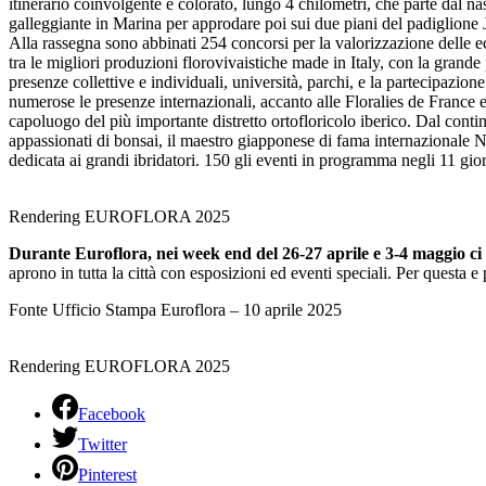
itinerario coinvolgente e colorato, lungo 4 chilometri, che parte dal n
galleggiante in Marina per approdare poi sui due piani del padiglione J
Alla rassegna sono abbinati 254 concorsi per la valorizzazione delle ecce
tra le migliori produzioni florovivaistiche made in Italy, con la gran
presenze collettive e individuali, università, parchi, e la partecipazion
numerose le presenze internazionali, accanto alle Floralies de France
capoluogo del più importante distretto ortofloricolo iberico. Dal contin
appassionati di bonsai, il maestro giapponese di fama internazionale N
dedicata ai grandi ibridatori. 150 gli eventi in programma negli 11 giorn
Rendering EUROFLORA 2025
Durante Euroflora, nei week end del 26-27 aprile e 3-4 maggio ci 
aprono in tutta la città con esposizioni ed eventi speciali. Per questa e 
Fonte Ufficio Stampa Euroflora – 10 aprile 2025
Rendering EUROFLORA 2025
Facebook
Twitter
Pinterest