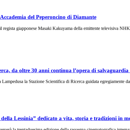
ll’Accademia del Peperoncino di Diamante
e il regista giapponese Masaki Kakuyama della emittente televisiva NH
erca, da oltre 30 anni continua l’opera di salvaguardia
to a Lampedusa la Stazione Scientifica di Ricerca guidata egregiamente 
della Lessinia” dedicato a vita, storia e tradizioni in 
erserà la trentaduesima edizione della rassegna cinematografica interna