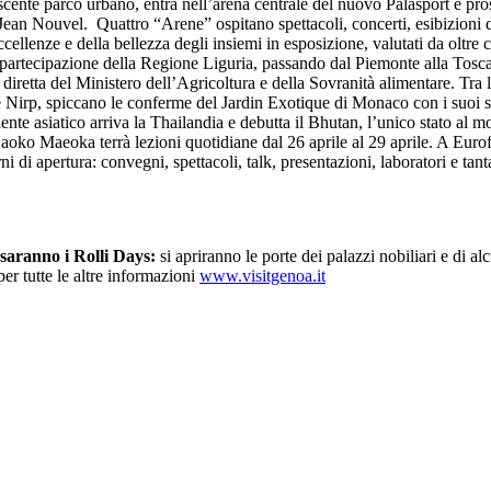
ascente parco urbano, entra nell’arena centrale del nuovo Palasport e pr
ean Nouvel. Quattro “Arene” ospitano spettacoli, concerti, esibizioni di
llenze e della bellezza degli insiemi in esposizione, valutati da oltre cen
de partecipazione della Regione Liguria, passando dal Piemonte alla Tosca
e diretta del Ministero dell’Agricoltura e della Sovranità alimentare. Tra
 e Nirp, spiccano le conferme del Jardin Exotique di Monaco con i suoi 
ente asiatico arriva la Thailandia e debutta il Bhutan, l’unico stato al mo
aoko Maeoka terrà lezioni quotidiane dal 26 aprile al 29 aprile. A Eurof
i di apertura: convegni, spettacoli, talk, presentazioni, laboratori e tant
saranno i Rolli Days:
si apriranno le porte dei palazzi nobiliari e di alc
per tutte le altre informazioni
www.visitgenoa.it