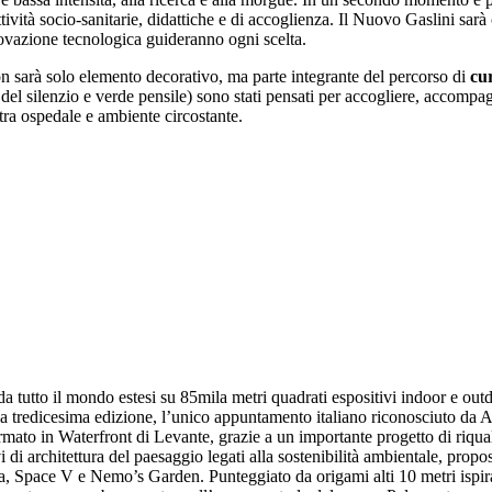
 attività socio-sanitarie, didattiche e di accoglienza. Il Nuovo Gaslini sarà
nnovazione tecnologica guideranno ogni scelta.
n sarà solo elemento decorativo, ma parte integrante del percorso di
cur
del silenzio e verde pensile) sono stati pensati per accogliere, accomp
tra ospedale e ambiente circostante.
 da tutto il mondo estesi su 85mila metri quadrati espositivi indoor e ou
a tredicesima edizione, l’unico appuntamento italiano riconosciuto da 
formato in Waterfront di Levante, grazie a un importante progetto di riq
ivi di architettura del paesaggio legati alla sostenibilità ambientale, pro
ia, Space V e Nemo’s Garden. Punteggiato da origami alti 10 metri ispira