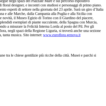
osegue negli spazi del Piazzale Mare e sul percorso espositivo
 floral designer, e incontri con studiosi e personaggi di primo piano.
to esperti di settore nella giornata del 23 aprile. Sarà un giro d’Italia
na e alle Marche, dalla Campania alla Puglia e alla Sicilia con
 le novità, il Museo Egizio di Torino con il Giardino del piacere,
splendidi esemplari di piante succulente, della Spagna con Murcia,
ndo a misurare la Felicità Interna Lorda al posto del Pil. Per gli
lora, negli spazi della Regione Liguria, si troverà anche una sezione
a, tanta musica. Sito internet:
www.euroflora.genova.it
une tra le chiese gentilizie più ricche della città. Musei e parchi si