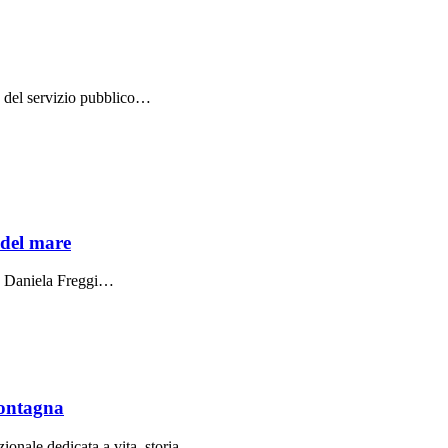
K del servizio pubblico…
 del mare
da Daniela Freggi…
montagna
zionale dedicata a vita, storia…