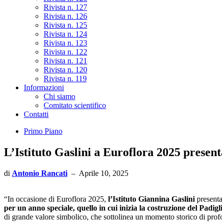
Rivista n. 127
Rivista n. 126
Rivista n. 125
Rivista n. 124
Rivista n. 123
Rivista n. 122
Rivista n. 121
Rivista n. 120
Rivista n. 119
Informazioni
Chi siamo
Comitato scientifico
Contatti
Primo Piano
L’Istituto Gaslini a Euroflora 2025 present
di
Antonio Rancati
–
Aprile 10, 2025
“In occasione di Euroflora 2025,
l’Istituto Giannina Gaslini
presenta
per un anno speciale, quello in cui inizia la costruzione del Padig
di grande valore simbolico, che sottolinea un momento storico di prof