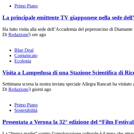
Primo Piano
La principale emittente TV giapponese nella sede de
Ha fatto visita alla sede dell’Accademia del peperoncino di Diamant
Di
Redazione
5 ore ago
Blue Deal
Comunicato
Ecologia
Visita a Lampedusa di una Stazione Scientifica di Ric
Settimana scorsa la nostra inviata speciale Allegra Rancati ha visita
Di
Redazione
3 giorni ago
Primo Piano
Sostenibilità
Presentata a Verona la 32° edizione del “Film Festival 
La “lingua madre” contro l’omologazione culturale è il tema che attrav