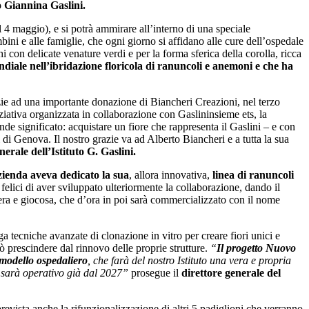
 Giannina Gaslini.
al 4 maggio), e si potrà ammirare all’interno di una speciale
ini e alle famiglie, che ogni giorno si affidano alle cure dell’ospedale
 con delicate venature verdi e per la forma sferica della corolla, ricca
diale nell’ibridazione floricola di ranuncoli e anemoni e che ha
zie ad una importante donazione di Biancheri Creazioni, nel terzo
ziativa organizzata in collaborazione con Gaslininsieme ets, la
nde significato: acquistare un fiore che rappresenta il Gaslini – e con
i di Genova. Il nostro grazie va ad Alberto Biancheri e a tutta la sua
erale dell’Istituto G. Gaslini.
zienda aveva dedicato la sua
, allora innovativa,
linea di ranuncoli
felici di aver sviluppato ulteriormente la collaborazione, dando il
nera e giocosa, che d’ora in poi sarà commercializzato con il nome
ga tecniche avanzate di clonazione in vitro per creare fiori unici e
uò prescindere dal rinnovo delle proprie strutture.
“
Il progetto Nuovo
 modello ospedaliero
, che farà del nostro Istituto una vera e propria
 e sarà operativo già dal 2027”
prosegue il
direttore generale del
 prevista anche la rifunzionalizzazione di altri 5 padiglioni che verranno