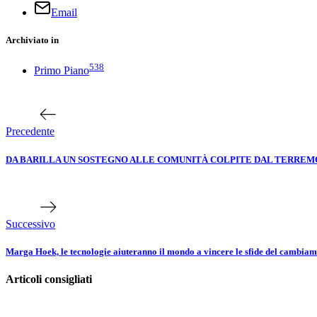
Email
Archiviato in
538
Primo Piano
Navigazione
Articolo
precedente
articoli
Precedente
DA BARILLA UN SOSTEGNO ALLE COMUNITÀ COLPITE DAL TERRE
Prossimo
articolo
Successivo
Marga Hoek, le tecnologie aiuteranno il mondo a vincere le sfide del cambiame
Articoli consigliati