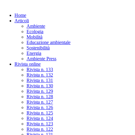
Skip
to
Home
the
Articoli
content
Ambiente
Ecologia
Mobilità
Educazione ambientale
Sostenibilità
Energia
Ambiente Press
Rivista online
Rivista n. 133
Rivista n. 132
Rivista n. 131
Rivista n. 130
Rivista n. 129
Rivista n. 128
Rivista n. 127
Rivista n. 126
Rivista n. 125
Rivista n. 124
Rivista n. 123
Rivista n. 122
Rivista n. 121