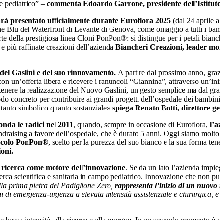
le pediatrico” –
commenta Edoardo Garrone, presidente dell’Istituto
arà presentato ufficialmente durante Euroflora 2025
(dal 24 aprile 
ione Blu del Waterfront di Levante di Genova, come omaggio a tutti i bamb
 della prestigiosa linea Cloni PonPon®: si distingue per i petali bianchi
e e più raffinate creazioni dell’azienda
Biancheri Creazioni,
leader mon
 del Gaslini e del suo rinnovamento.
A partire dal prossimo anno, gra
n un’offerta libera e ricevere i ranuncoli “Giannina”, attraverso un’ini
ostenere la realizzazione del Nuovo Gaslini, un gesto semplice ma dal gra
 modo concreto per contribuire ai grandi progetti dell’ospedale dei bambin
o tanto simbolico quanto sostanziale»
spiega Renato Botti, direttore gen
onda le radici nel 2011
, quando, sempre in occasione di Euroflora,
l’a
undraising a favore dell’ospedale, che è durato 5 anni. Oggi siamo molto 
colo
PonPon®
, scelto per la purezza del suo bianco e la sua forma te
ioni.
a ricerca come motore dell’innovazione
. Se da un lato l’azienda impie
icerca scientifica e sanitaria in campo pediatrico. Innovazione che non p
ella prima pietra del Padiglione Zero,
rappresenta l’inizio di un nuovo
oni di emergenza-urgenza a elevata intensità assistenziale e chirurgica,
dia e bassa intensità, alla ricerca e alla morgue. In un secondo momento è