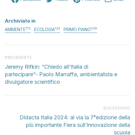
Archiviato in
175
126
539
AMBIENTE
ECOLOGIA
PRIMO PIANO
Articolo precedente
PRECEDENTE
Jeremy Rifkin: “Chiedo all’Italia di
partecipare”- Paolo Marraffa, ambientalista e
divulgatore scientifico
Pr
SUCCESSIVO
Didacta Italia 2024: al via la 7°edizione della
più importante Fiera sull’innovazione della
scuola