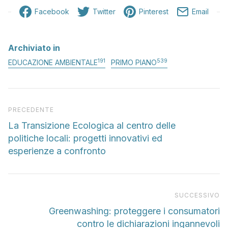
Facebook
Twitter
Pinterest
Email
Archiviato in
191
539
EDUCAZIONE AMBIENTALE
PRIMO PIANO
Articolo precedente
PRECEDENTE
La Transizione Ecologica al centro delle
politiche locali: progetti innovativi ed
esperienze a confronto
Pr
SUCCESSIVO
Greenwashing: proteggere i consumatori
contro le dichiarazioni ingannevoli