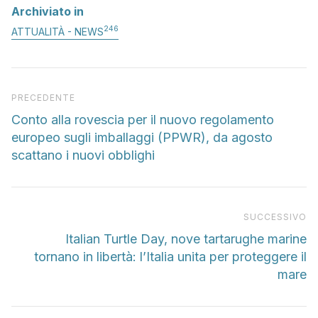
Archiviato in
246
ATTUALITÀ - NEWS
Articolo precedente
PRECEDENTE
Conto alla rovescia per il nuovo regolamento
europeo sugli imballaggi (PPWR), da agosto
scattano i nuovi obblighi
Pr
SUCCESSIVO
Italian Turtle Day, nove tartarughe marine
tornano in libertà: l’Italia unita per proteggere il
mare