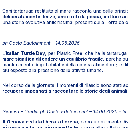
Ogni tartaruga restituita al mare racconta una delle princi
deliberatamente, lenze, ami e reti da pesca, catture ac
una storia evolutiva antichissima, presenti sulla Terra da o
ph Costa Edutainment – 14.06.2026
L’
Italian Turtle Day
, per Plastic Free, che ha la tartaru
mare significa difendere un equilibrio fragile
, perché qu
mantenimento degli habitat e della catena alimentare; le di
più esposto alla pressione delle attività umane.
Nel corso della giornata, i momenti di rilascio sono stati
recupero impegnati a raccontare le storie degli animali 
Genova – Crediti ph Costa Edutainment – 14.06.2026 – Im
A Genova è stata liberata Lorena
, dopo un momento divul
Viareggio è tornata in mare Dede
, grazie alla collabor