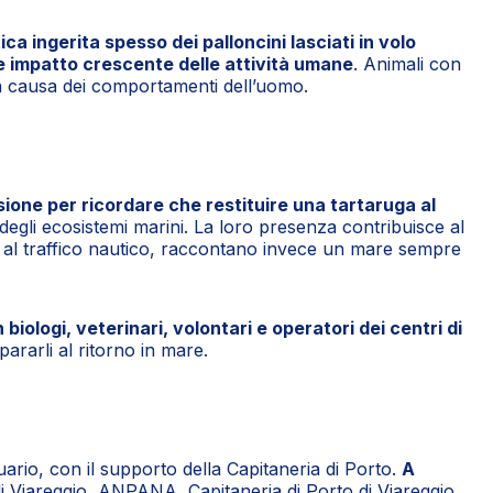
ica ingerita spesso dei palloncini lasciati in volo
 e impatto crescente delle attività umane
. Animali con
io a causa dei comportamenti dell’uomo.
one per ricordare che restituire una tartaruga al
 degli ecosistemi marini. La loro presenza contribuisce al
 ami al traffico nautico, raccontano invece un mare sempre
n biologi, veterinari, volontari e operatori dei centri di
pararli al ritorno in mare.
ario, con il supporto della Capitaneria di Porto.
A
i Viareggio, ANPANA, Capitaneria di Porto di Viareggio,