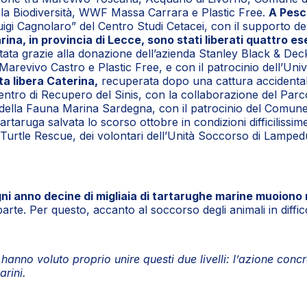
 la Biodiversità, WWF Massa Carrara e Plastic Free.
A Pesc
igi Cagnolaro” del Centro Studi Cetacei, con il supporto d
ina, in provincia di Lecce, sono stati liberati quattro ese
ttata grazie alla donazione dell’azienda Stanley Black & Deck
revivo Castro e Plastic Free, e con il patrocinio dell’Univ
ta libera Caterina,
recuperata dopo una cattura accidentale
tro di Recupero del Sinis, con la collaborazione del Parco
della Fauna Marina Sardegna, con il patrocinio del Comune di 
tartaruga salvata lo scorso ottobre in condizioni difficilissi
Turtle Rescue, dei volontari dell’Unità Soccorso di Lampedus
ni anno decine di migliaia di tartarughe marine muoiono 
rte. Per questo, accanto al soccorso degli animali in diffic
hanno voluto proprio unire questi due livelli: l’azione concr
arini.