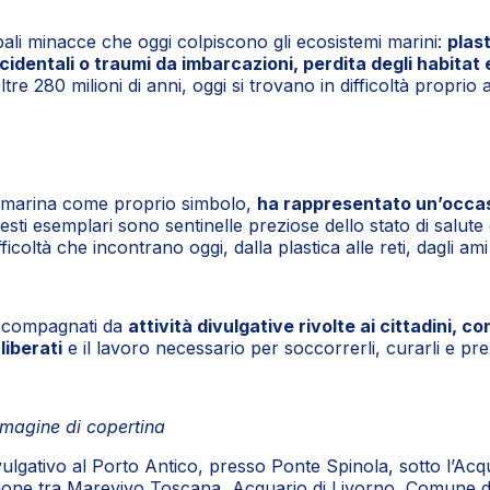
pali minacce che oggi colpiscono gli ecosistemi marini:
plast
cidentali o traumi da imbarcazioni, perdita degli habitat
ltre 280 milioni di anni, oggi si trovano in difficoltà propr
ga marina come proprio simbolo,
ha rappresentato un’occasi
esti esemplari sono sentinelle preziose dello stato di salute
fficoltà che incontrano oggi, dalla plastica alle reti, dagli
 accompagnati da
attività divulgative rivolte ai cittadini, co
liberati
e il lavoro necessario per soccorrerli, curarli e pre
magine di copertina
gativo al Porto Antico, presso Ponte Spinola, sotto l’Acqu
azione tra Marevivo Toscana, Acquario di Livorno, Comune d