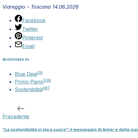
Viareggio – Toscana 14.06.2026
Facebook
Twitter
Pinterest
Email
Archiviato in
29
Blue Deal
538
Primo Piano
487
Sostenibilità
Articolo
precedente
Precedente
“La sostenibilità ci sta a cuore”: il messaggio di Anter e delle 