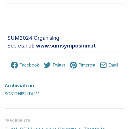
SUM2024 Organising
Secretariat:
www.sumsymposium.it
Facebook
Twitter
Pinterest
Email
Archiviato in
488
SOSTENIBILITÀ
Articolo precedente
PRECEDENTE