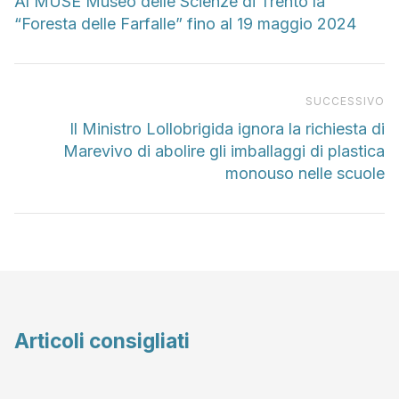
Al MUSE Museo delle Scienze di Trento la
“Foresta delle Farfalle” fino al 19 maggio 2024
Pr
SUCCESSIVO
Il Ministro Lollobrigida ignora la richiesta di
Marevivo di abolire gli imballaggi di plastica
monouso nelle scuole
Articoli consigliati