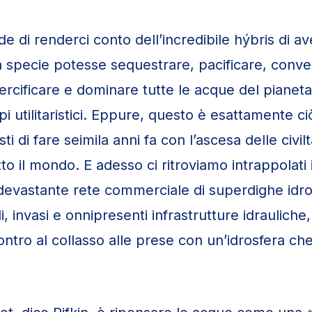
ede di renderci conto dell’incredibile hýbris di av
a specie potesse sequestrare, pacificare, conver
ercificare e dominare tutte le acque del pianeta 
pi utilitaristici. Eppure, questo è esattamente ci
i di fare seimila anni fa con l’ascesa delle civilt
to il mondo. E adesso ci ritroviamo intrappolati
devastante rete commerciale di superdighe idro
ali, invasi e onnipresenti infrastrutture idrauliche
ntro al collasso alle prese con un’idrosfera che