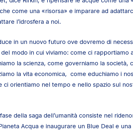
set, dice Rifkin, è ripensare le acque come una 
 che come una «risorsa» e imparare ad adattarci 
ttare l’idrosfera a noi.
nduce in un nuovo futuro ove dovremo di necessi
 del modo in cui viviamo: come ci rapportiamo a
hiamo la scienza, come governiamo la società,
ziamo la vita economica, come educhiamo i nostri
 ci orientiamo nel tempo e nello spazio sul nos
fase della saga dell’umanità consiste nel rideno
Pianeta Acqua e inaugurare un Blue Deal e una