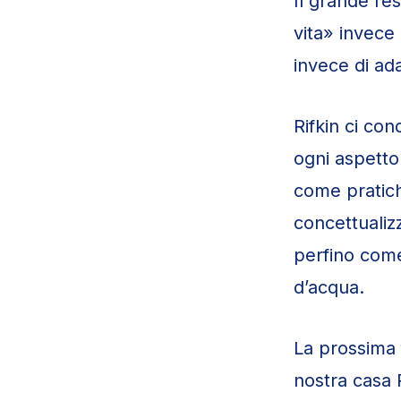
Il grande re
vita» invece
invece di ada
Rifkin ci co
ogni aspetto
come pratic
concettualiz
perfino come
d’acqua.
La prossima 
nostra casa 