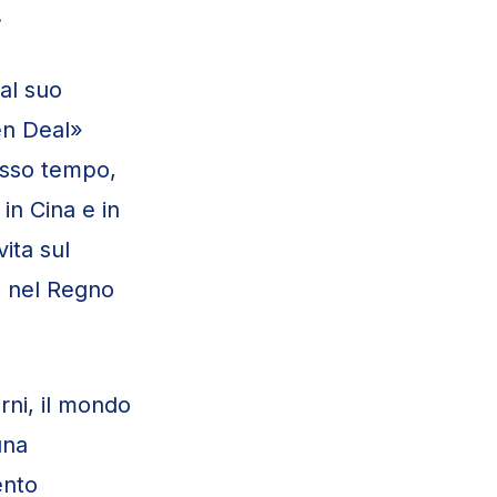
.
 al suo
en Deal»
esso tempo,
in Cina e in
ita sul
, nel Regno
erni, il mondo
una
ento