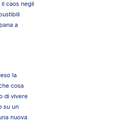
 il caos negli
ustibili
mpana a
eso la
 che cosa
 di vivere
o su un
 una nuova