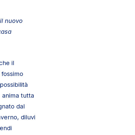
 il nuovo
casa
he il
 fossimo
ossibilità
e anima tutta
egnato dal
verno, diluvi
cendi