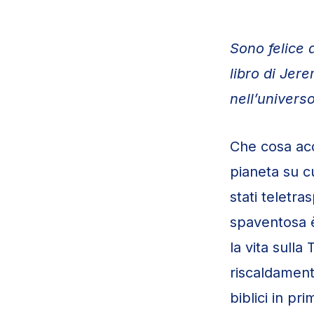
Sono felice d
libro di Jer
nell’universo
Che cosa acc
pianeta su c
stati teletr
spaventosa è
la vita sulla
riscaldament
biblici in pr