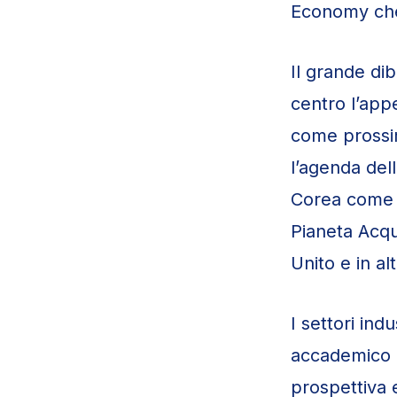
Economy che 
Il grande dib
centro l’app
come prossim
l’agenda del
Corea come m
Pianeta Acqu
Unito e in al
I settori ind
accademico e
prospettiva 