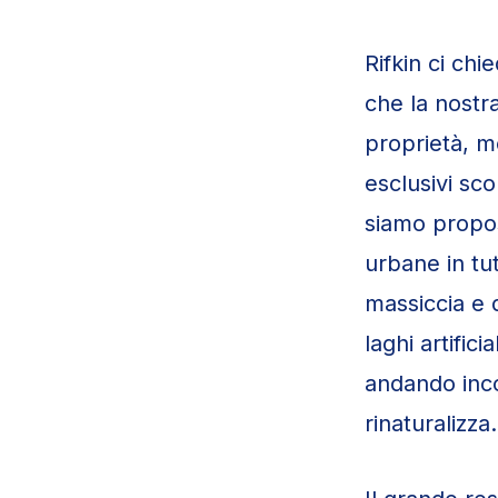
Rifkin ci chi
che la nostr
proprietà, m
esclusivi sco
siamo propost
urbane in tut
massiccia e 
laghi artifici
andando inco
rinaturalizza.