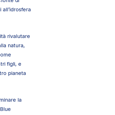
«fonte di
all’idrosfera
tà rivalutare
lla natura,
 come
 figli, e
tro pianeta
minare la
 Blue