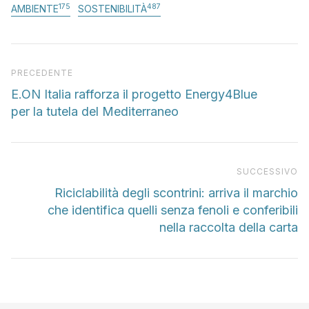
175
487
AMBIENTE
SOSTENIBILITÀ
Articolo precedente
PRECEDENTE
E.ON Italia rafforza il progetto Energy4Blue
per la tutela del Mediterraneo
Pr
SUCCESSIVO
Riciclabilità degli scontrini: arriva il marchio
che identifica quelli senza fenoli e conferibili
nella raccolta della carta