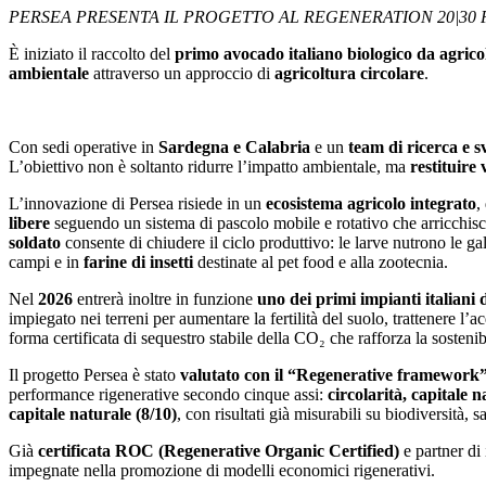
PERSEA PRESENTA IL PROGETTO AL REGENERATION 20|30
È iniziato il raccolto del
primo avocado italiano biologico da agrico
ambientale
attraverso un approccio di
agricoltura circolare
.
Con sedi operative in
Sardegna e Calabria
e un
team di ricerca e 
L’obiettivo non è soltanto ridurre l’impatto ambientale, ma
restituire 
L’innovazione di Persea risiede in un
ecosistema agricolo integrato
,
libere
seguendo un sistema di pascolo mobile e rotativo che arricchisce
soldato
consente di chiudere il ciclo produttivo: le larve nutrono le g
campi e in
farine di insetti
destinate al pet food e alla zootecnia.
Nel
2026
entrerà inoltre in funzione
uno dei primi impianti italiani 
impiegato nei terreni per aumentare la fertilità del suolo, trattenere 
forma certificata di sequestro stabile della CO₂ che rafforza la sosteni
Il progetto Persea è stato
valutato con il “Regenerative framework
performance rigenerative secondo cinque assi:
circolarità, capitale 
capitale naturale (8/10)
, con risultati già misurabili su biodiversità, 
Già
certificata ROC (Regenerative Organic Certified)
e partner di 
impegnate nella promozione di modelli economici rigenerativi.