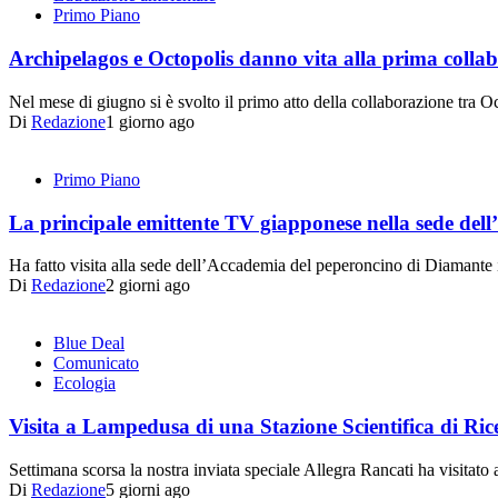
Primo Piano
Archipelagos e Octopolis danno vita alla prima collabo
Nel mese di giugno si è svolto il primo atto della collaborazione tra
Di
Redazione
1 giorno ago
Primo Piano
La principale emittente TV giapponese nella sede de
Ha fatto visita alla sede dell’Accademia del peperoncino di Diamant
Di
Redazione
2 giorni ago
Blue Deal
Comunicato
Ecologia
Visita a Lampedusa di una Stazione Scientifica di Ric
Settimana scorsa la nostra inviata speciale Allegra Rancati ha visita
Di
Redazione
5 giorni ago