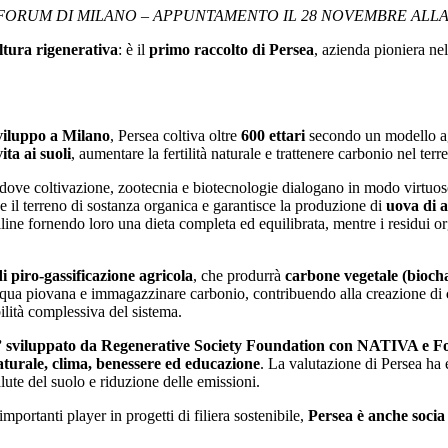
 FORUM DI MILANO – APPUNTAMENTO IL 28 NOVEMBRE ALLA
ltura rigenerativa
: è il
primo raccolto di Persea
, azienda pioniera ne
sviluppo a Milano
, Persea coltiva oltre
600 ettari
secondo un modello agri
vita ai suoli
, aumentare la fertilità naturale e trattenere carbonio nel t
 dove coltivazione, zootecnia e biotecnologie dialogano in modo virtuos
 il terreno di sostanza organica e garantisce la produzione di
uova di a
alline fornendo loro una dieta completa ed equilibrata, mentre i residui 
di piro-gassificazione agricola
, che produrrà
carbone vegetale (bioch
l’acqua piovana e immagazzinare carbonio, contribuendo alla creazione di
bilità complessiva del sistema.
” sviluppato da Regenerative Society Foundation con NATIVA e Fon
naturale, clima, benessere ed educazione
. La valutazione di Persea ha
salute del suolo e riduzione delle emissioni.
importanti player in progetti di filiera sostenibile,
Persea è anche socia