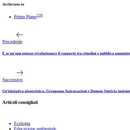
Archiviato in
539
Primo Piano
Navigazione
Articolo
precedente
articoli
Precedente
E se un’app potesse rivoluzionare il rapporto tra cittadini e pubblica ammini
Prossimo
articolo
Successivo
Un’iniziativa pioneristica: Groupama Assicurazioni e Danone Sutricia insieme p
Articoli consigliati
Ecologia
Educazione ambientale