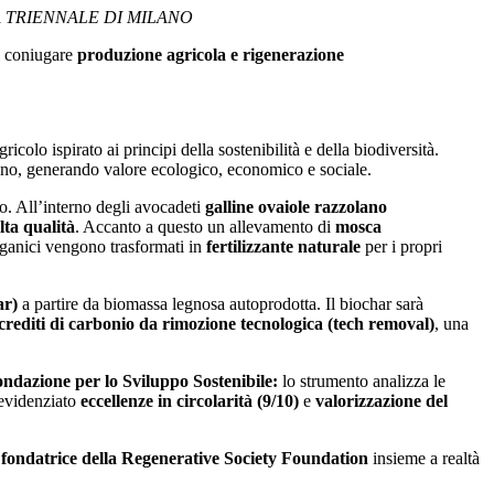
 TRIENNALE DI MILANO
l coniugare
produzione agricola e rigenerazione
colo ispirato ai principi della sostenibilità e della biodiversità.
erreno, generando valore ecologico, economico e sociale.
o. All’interno degli avocadeti
galline ovaiole razzolano
lta qualità
. Accanto a questo un allevamento di
mosca
organici vengono trasformati in
fertilizzante naturale
per i propri
ar)
a partire da biomassa legnosa autoprodotta. Il biochar sarà
crediti di carbonio da rimozione tecnologica (tech removal)
, una
dazione per lo Sviluppo Sostenibile:
lo strumento analizza le
 evidenziato
eccellenze in circolarità (9/10)
e
valorizzazione del
 fondatrice della Regenerative Society Foundation
insieme a realtà