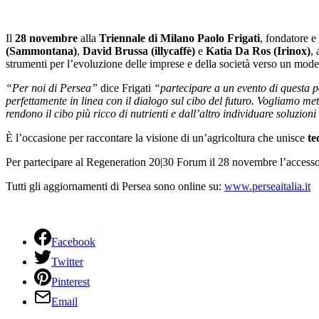
Il
28 novembre
alla
Triennale di Milano
Paolo Frigati
, fondatore e
(Sammontana)
,
David Brussa (illycaffè)
e
Katia Da Ros (Irinox)
, 
strumenti per l’evoluzione delle imprese e della società verso un model
“Per noi di Persea”
dice Frigati
“partecipare a un evento di questa po
perfettamente in linea con il dialogo sul cibo del futuro. Vogliamo met
rendono il cibo più ricco di nutrienti e dall’altro individuare soluzion
È l’occasione per raccontare la visione di un’agricoltura che unisce
te
Per partecipare al Regeneration 20|30 Forum il 28 novembre l’accesso 
Tutti gli aggiornamenti di Persea sono online su:
www.perseaitalia.it
Facebook
Twitter
Pinterest
Email