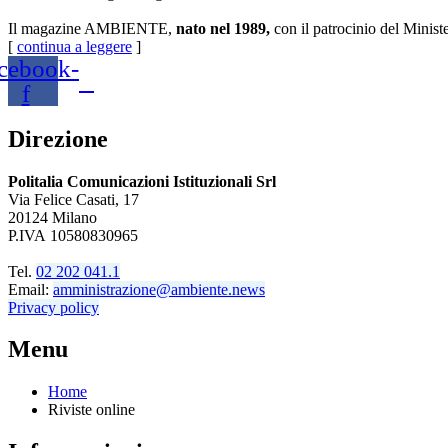
Il magazine AMBIENTE,
nato nel 1989,
con il patrocinio del Minist
[
continua a leggere
]
cebook-
f
Direzione
Politalia Comunicazioni Istituzionali Srl
Via Felice Casati, 17
20124 Milano
P.IVA 10580830965
Tel.
02 202 041.1
Email:
amministrazione@ambiente.news
Privacy policy
Menu
Home
Riviste online