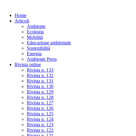
Skip
to
Home
the
Articoli
content
Ambiente
Ecologia
Mobilità
Educazione ambientale
Sostenibilità
Energia
Ambiente Press
Rivista online
Rivista n. 133
Rivista n. 132
Rivista n. 131
Rivista n. 130
Rivista n. 129
Rivista n. 128
Rivista n. 127
Rivista n. 126
Rivista n. 125
Rivista n. 124
Rivista n. 123
Rivista n. 122
Rivista n. 121