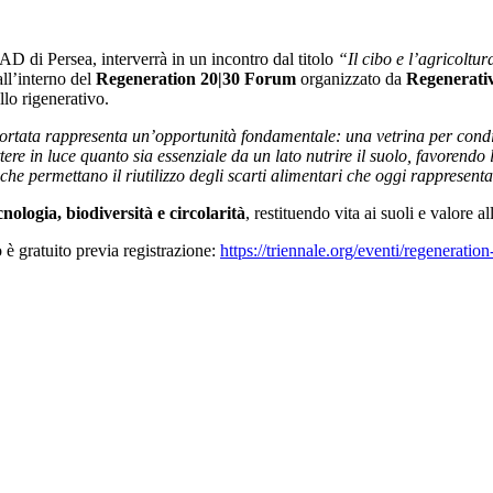
 AD di Persea, interverrà in un incontro dal titolo
“Il cibo e l’agricoltur
all’interno del
Regeneration 20|30
Forum
organizzato da
Regenerati
lo rigenerativo.
rtata rappresenta un’opportunità fondamentale: una vetrina per condivi
tere in luce quanto sia essenziale da un lato nutrire il suolo, favorendo
i che permettano il riutilizzo degli scarti alimentari che oggi rappresent
cnologia, biodiversità e circolarità
, restituendo vita ai suoli e valore a
è gratuito previa registrazione:
https://triennale.org/eventi/regenerati