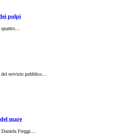
dei polpi
er quattro…
K del servizio pubblico…
 del mare
da Daniela Freggi…