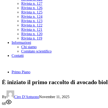
Rivista n. 127
Rivista n. 126
Rivista n. 125
Rivista n. 124
Rivista n. 123
Rivista n. 122
Rivista n. 121
Rivista n. 120
Rivista n. 119
Informazioni
Chi siamo
Comitato scientifico
Contatti
Primo Piano
È iniziato il primo raccolto di avocado biol
By
Ciro D'Antuono
Novembre 11, 2025
68