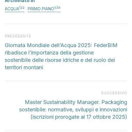
Archiviato in
122
539
ACQUA
PRIMO PIANO
Articolo precedente
PRECEDENTE
Giornata Mondiale dell’Acqua 2025: FederBIM
ribadisce l’importanza della gestione
sostenibile delle risorse idriche e del ruolo dei
territori montani
Pr
SUCCESSIVO
Master Sustainability Manager. Packaging
sostenibile: normative, sviluppi e innovazioni
(iscrizioni prorogate al 17 ottobre 2025)