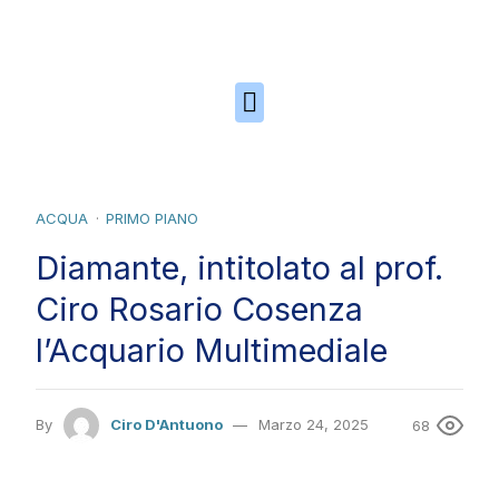
Skip to the content
ACQUA
PRIMO PIANO
Diamante, intitolato al prof.
Ciro Rosario Cosenza
l’Acquario Multimediale
By
Ciro D'Antuono
Marzo 24, 2025
68