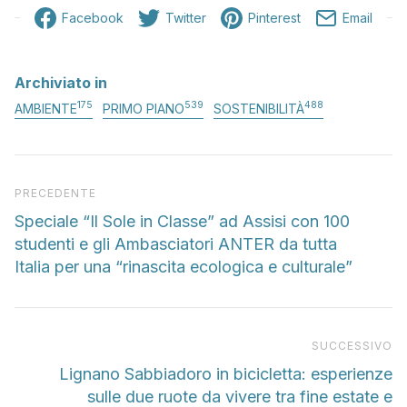
Facebook
Twitter
Pinterest
Email
Archiviato in
175
539
488
AMBIENTE
PRIMO PIANO
SOSTENIBILITÀ
Articolo precedente
PRECEDENTE
Speciale “Il Sole in Classe” ad Assisi con 100
studenti e gli Ambasciatori ANTER da tutta
Italia per una “rinascita ecologica e culturale”
Pr
SUCCESSIVO
Lignano Sabbiadoro in bicicletta: esperienze
sulle due ruote da vivere tra fine estate e