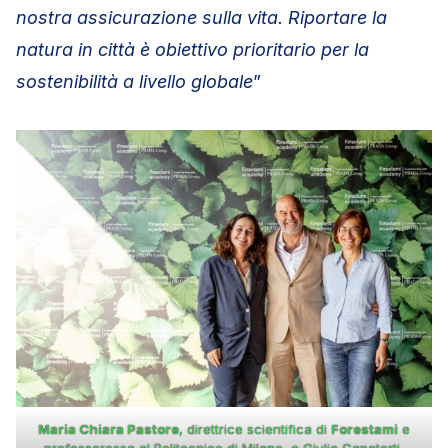
nostra assicurazione sulla vita. Riportare la
natura in città è obiettivo prioritario per la
sostenibilità a livello globale
”
Maria Chiara Pastore
, direttrice scientifica di
Forestami
e
professoressa al Politecnico di Milano, e Giulia Capotorti,