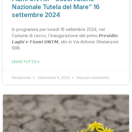
Nazionale Tutela del Mare” 16
settembre 2024
In programma per lunedì 16 settembre 2024, nel
Comune di Lecco, l’inaugurazione del primo 𝙋𝙧𝙚𝙨𝙞𝙙𝙞𝙤
𝙇𝙖𝙜𝙝𝙞 𝙚 𝙁𝙞𝙪𝙢𝙞 𝙊𝙉𝙏𝙈, sito in Via Antonio Ghislanzoni
69B.
LEGGI TUTTO »
Redazione
Settembre 9, 2024
Nessun commento