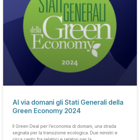
Al via domani gli Stati Generali della
Green Economy 2024
Il Green Deal per l’economia di domani, una strada
segnata per la transizione ecologica. Due ministri e
circa cento fra relatrici e relatori per la