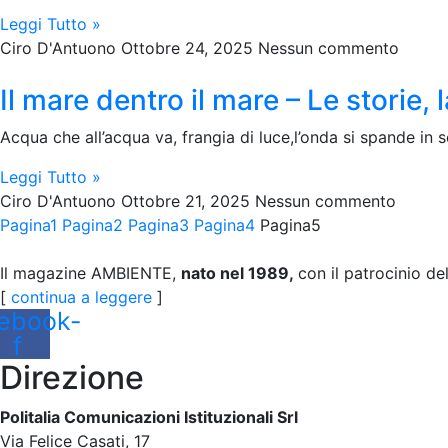
Leggi Tutto »
Ciro D'Antuono
Ottobre 24, 2025
Nessun commento
Il mare dentro il mare – Le storie, 
Acqua che all’acqua va, frangia di luce,l’onda si spande in
Leggi Tutto »
Ciro D'Antuono
Ottobre 21, 2025
Nessun commento
Pagina
1
Pagina
2
Pagina
3
Pagina
4
Pagina
5
Il magazine AMBIENTE,
nato nel 1989,
con il patrocinio de
[
continua a leggere
]
ebook-
f
Direzione
Politalia Comunicazioni Istituzionali Srl
Via Felice Casati, 17