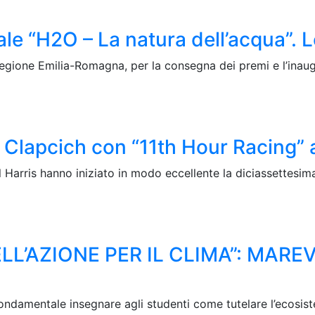
le “H2O – La natura dell’acqua”. 
egione Emilia-Romagna, per la consegna dei premi e l’inau
a Clapcich con “11th Hour Racing” 
rris hanno iniziato in modo eccellente la diciassettesima
’AZIONE PER IL CLIMA”: MAREVI
 fondamentale insegnare agli studenti come tutelare l’ecosis