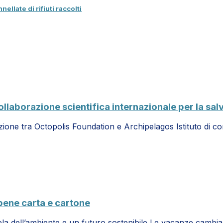
ellate di rifiuti raccolti
llaborazione scientifica internazionale per la sal
razione tra Octopolis Foundation e Archipelagos Istituto di
 bene carta e cartone
la dell’ambiente e un futuro sostenibile Le vacanze cambi