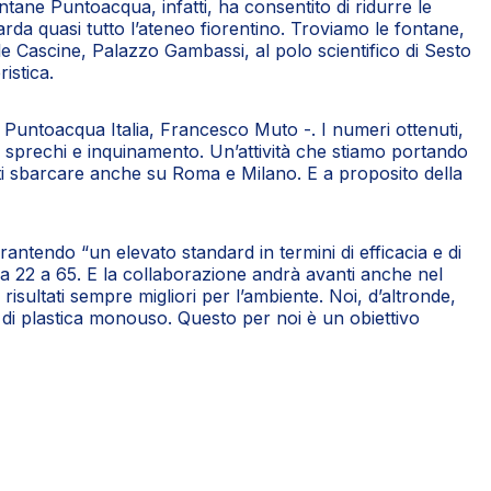
tane Puntoacqua, infatti, ha consentito di ridurre le
uarda quasi tutto l’ateneo fiorentino. Troviamo le fontane,
alle Cascine, Palazzo Gambassi, al polo scientifico di Sesto
istica.
di Puntoacqua Italia, Francesco Muto -. I numeri ottenuti,
i, sprechi e inquinamento. Un’attività che stiamo portando
visti sbarcare anche su Roma e Milano. E a proposito della
antendo “un elevato standard in termini di efficacia e di
da 22 a 65. E la collaborazione andrà avanti anche nel
ultati sempre migliori per l’ambiente. Noi, d’altronde,
 di plastica monouso. Questo per noi è un obiettivo