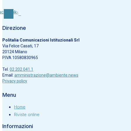
acebook-
f
Direzione
Politalia Comunicazioni Istituzionali Srl
Via Felice Casati, 17
20124 Milano
P.IVA 10580830965
Tel.
02 202 041.1
Email:
amministrazione@ambiente.news
Privacy policy
Menu
Home
Riviste online
Informazioni