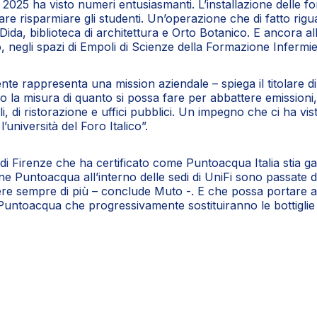
025 ha visto numeri entusiasmanti. L’installazione delle fon
 fare risparmiare gli studenti. Un’operazione che di fatto rig
ra Dida, biblioteca di architettura e Orto Botanico. E ancora 
 negli spazi di Empoli di Scienze della Formazione Infermier
ente rappresenta una mission aziendale – spiega il titolare 
anno la misura di quanto si possa fare per abbattere emission
ali, di ristorazione e uffici pubblici. Un impegno che ci ha 
università del Foro Italico”.
di Firenze che ha certificato come Puntoacqua Italia stia gar
ane Puntoacqua all’interno delle sedi di UniFi sono passate 
sempre di più – conclude Muto -. E che possa portare a ris
Puntoacqua che progressivamente sostituiranno le bottiglie