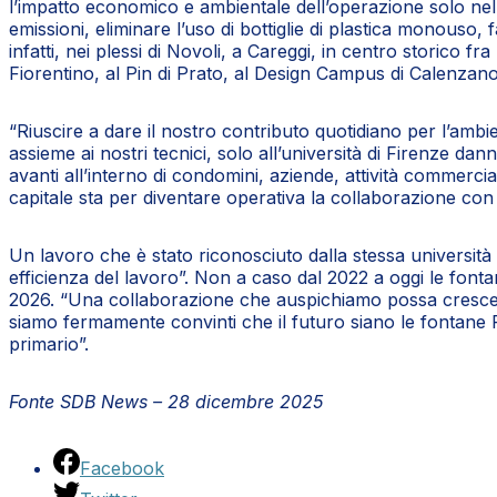
l’impatto economico e ambientale dell’operazione solo nel 2
emissioni, eliminare l’uso di bottiglie di plastica monouso,
infatti, nei plessi di Novoli, a Careggi, in centro storico f
Fiorentino, al Pin di Prato, al Design Campus di Calenzano,
“Riuscire a dare il nostro contributo quotidiano per l’ambi
assieme ai nostri tecnici, solo all’università di Firenze d
avanti all’interno di condomini, aziende, attività commerci
capitale sta per diventare operativa la collaborazione con l’
Un lavoro che è stato riconosciuto dalla stessa università 
efficienza del lavoro”. Non a caso dal 2022 a oggi le font
2026. “Una collaborazione che auspichiamo possa crescere 
siamo fermamente convinti che il futuro siano le fontane 
primario”.
Fonte SDB News – 28 dicembre 2025
Facebook