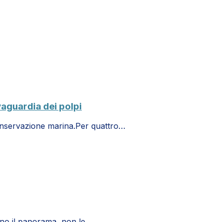
vaguardia dei polpi
 conservazione marina.Per quattro…
ano il panorama, non le…