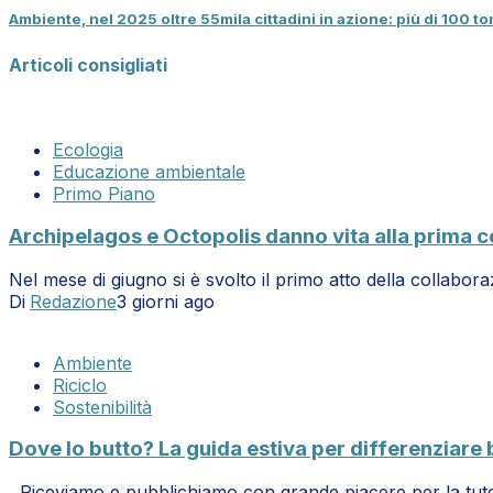
Ambiente, nel 2025 oltre 55mila cittadini in azione: più di 100 tonn
Articoli consigliati
Ecologia
Educazione ambientale
Primo Piano
Archipelagos e Octopolis danno vita alla prima co
Nel mese di giugno si è svolto il primo atto della collabo
Di
Redazione
3 giorni ago
Ambiente
Riciclo
Sostenibilità
Dove lo butto? La guida estiva per differenziare
Riceviamo e pubblichiamo con grande piacere per la tute