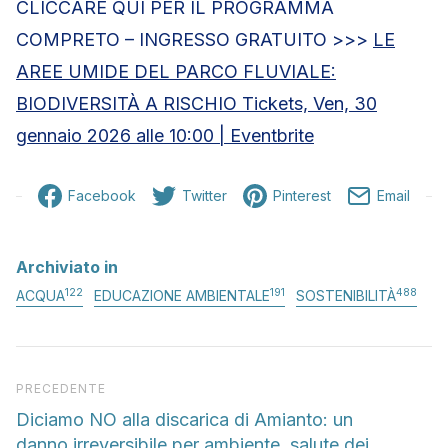
CLICCARE QUI PER IL PROGRAMMA
COMPRETO – INGRESSO GRATUITO >>>
LE
AREE UMIDE DEL PARCO FLUVIALE:
BIODIVERSITÀ A RISCHIO Tickets, Ven, 30
gennaio 2026 alle 10:00 | Eventbrite
Facebook
Twitter
Pinterest
Email
Archiviato in
122
191
488
ACQUA
EDUCAZIONE AMBIENTALE
SOSTENIBILITÀ
Articolo precedente
PRECEDENTE
Diciamo NO alla discarica di Amianto: un
danno irreversibile per ambiente, salute dei