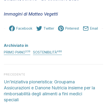
Immagini di Matteo Vegetti
Facebook
Twitter
Pinterest
Email
Archiviato in
539
488
PRIMO PIANO
SOSTENIBILITÀ
Articolo precedente
PRECEDENTE
Un’iniziativa pioneristica: Groupama
Assicurazioni e Danone Nutricia insieme per la
rimborsabilità degli alimenti a fini medici
speciali